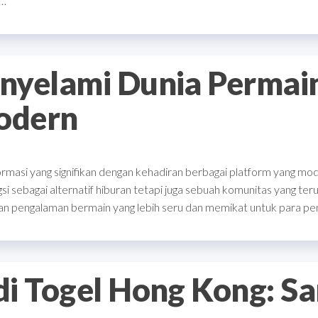
e…
nyelami Dunia Permai
odern
rmasi yang signifikan dengan kehadiran berbagai platform yang m
ngsi sebagai alternatif hiburan tetapi juga sebuah komunitas yang 
an pengalaman bermain yang lebih seru dan memikat untuk para 
i Togel Hong Kong: Sa