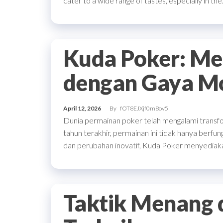
cater to a wide range of tastes, especially in th
Kuda Poker: Me
dengan Gaya M
April 12, 2026
By
fOT8EJXjf0m8ov5
Dunia permainan poker telah mengalami transfo
tahun terakhir, permainan ini tidak hanya berfu
dan perubahan inovatif, Kuda Poker menyediak
Taktik Menang d