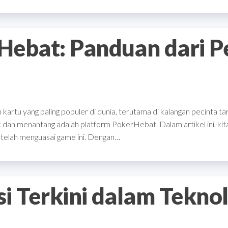
Hebat: Panduan dari 
kartu yang paling populer di dunia, terutama di kalangan pecinta ta
an menantang adalah platform PokerHebat. Dalam artikel ini, kit
 telah menguasai game ini. Dengan…
i Terkini dalam Tekno