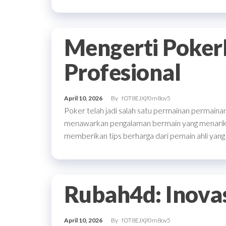
Mengerti Poker
Profesional
April 10, 2026
By
fOT8EJXjf0m8ov5
Poker telah jadi salah satu permainan permainan 
menawarkan pengalaman bermain yang menarik d
memberikan tips berharga dari pemain ahli yang
Rubah4d: Inovas
April 10, 2026
By
fOT8EJXjf0m8ov5