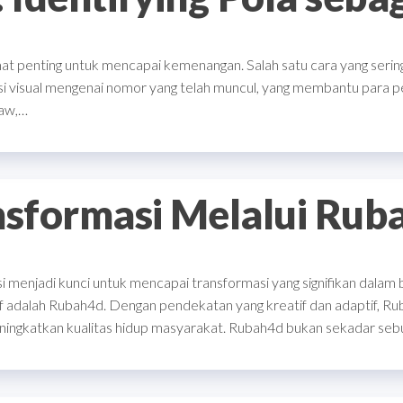
amat penting untuk mencapai kemenangan. Salah satu cara yang sering
asi visual mengenai nomor yang telah muncul, yang membantu para p
raw,…
nsformasi Melalui Rub
 menjadi kunci untuk mencapai transformasi yang signifikan dalam ber
f adalah Rubah4d. Dengan pendekatan yang kreatif dan adaptif, 
eningkatkan kualitas hidup masyarakat. Rubah4d bukan sekadar seb