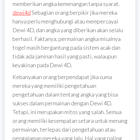
memberikan angka kemenangan tanpa syarat.
dewi4d
Sebagian orang berpikir jika mereka
hanya perlu menghubungi atau mempercayai
Dewi 4D, dan angka yang diberikan akan selalu
berhasil. Faktanya, permainan angka misalnya
togel masih bergantung pada sistem acak dan
tidak ada jaminan hasil yang pasti, walaupun
keyakinan pada Dewi 4D.
Kebanyakan orang berpendapat jika cuma
mereka yang memiliki pengetahuan
pengetahuan dalam tentang angka yang bisa
sukses dalam permainan dengan Dewi 4D.
Tetapi, ini merupakan mitos yang salah. Semua
orang memiliki kesempatan setara untuk menang
permainan, terlepas dari pengetahuan atau
pengalaman mereka yang lalu. Hal yang paling