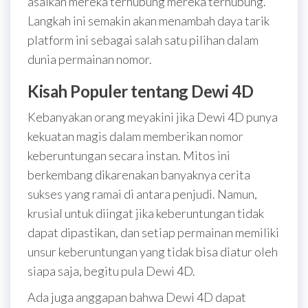
asalkan mereka terhubung mereka terhubung.
Langkah ini semakin akan menambah daya tarik
platform ini sebagai salah satu pilihan dalam
dunia permainan nomor.
Kisah Populer tentang Dewi 4D
Kebanyakan orang meyakini jika Dewi 4D punya
kekuatan magis dalam memberikan nomor
keberuntungan secara instan. Mitos ini
berkembang dikarenakan banyaknya cerita
sukses yang ramai di antara penjudi. Namun,
krusial untuk diingat jika keberuntungan tidak
dapat dipastikan, dan setiap permainan memiliki
unsur keberuntungan yang tidak bisa diatur oleh
siapa saja, begitu pula Dewi 4D.
Ada juga anggapan bahwa Dewi 4D dapat