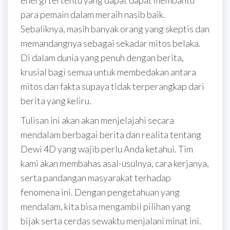
energi tertentu yang dapat dapat membantu
para pemain dalam meraih nasib baik.
Sebaliknya, masih banyak orang yang skeptis dan
memandangnya sebagai sekadar mitos belaka.
Di dalam dunia yang penuh dengan berita,
krusial bagi semua untuk membedakan antara
mitos dan fakta supaya tidak terperangkap dari
berita yang keliru.
Tulisan ini akan akan menjelajahi secara
mendalam berbagai berita dan realita tentang
Dewi 4D yang wajib perlu Anda ketahui. Tim
kami akan membahas asal-usulnya, cara kerjanya,
serta pandangan masyarakat terhadap
fenomena ini. Dengan pengetahuan yang
mendalam, kita bisa mengambil pilihan yang
bijak serta cerdas sewaktu menjalani minat ini.