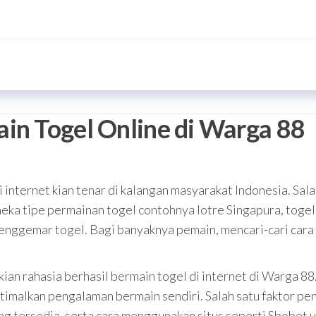
in Togel Online di Warga 88
i internet kian tenar di kalangan masyarakat Indonesia. Sal
a tipe permainan togel contohnya lotre Singapura, togel
 penggemar togel. Bagi banyaknya pemain, mencari-cari ca
ian rahasia berhasil bermain togel di internet di Warga 88
malkan pengalaman bermain sendiri. Salah satu faktor pent
g tersedia, serta cara menggunakan situs seperti Sbobet 