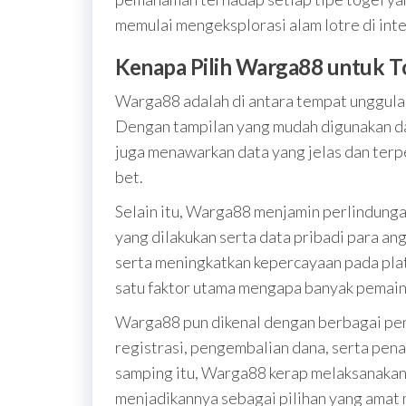
memulai mengeksplorasi alam lotre di int
Kenapa Pilih Warga88 untuk T
Warga88 adalah di antara tempat unggulan
Dengan tampilan yang mudah digunakan da
juga menawarkan data yang jelas dan terp
bet.
Selain itu, Warga88 menjamin perlindunga
yang dilakukan serta data pribadi para an
serta meningkatkan kepercayaan pada plat
satu faktor utama mengapa banyak pemai
Warga88 pun dikenal dengan berbagai pe
registrasi, pengembalian dana, serta pen
samping itu, Warga88 kerap melaksanakan
menjadikannya sebagai pilihan yang amat