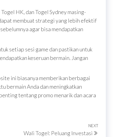
, Togel HK, dan Togel Sydney masing-
apat membuat strategi yang lebih efektif
n sebelumnya agar bisa mendapatkan
ntuk setiap sesi game dan pastikan untuk
 mendapatkan keseruan bermain. Jangan
site ini biasanya memberikan berbagai
ktu bermain Anda dan meningkatkan
 penting tentang promo menarik dan acara
NEXT
Next
Wali Togel: Peluang Investasi
Post