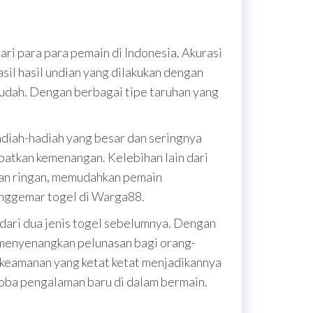
ri para para pemain di Indonesia. Akurasi
sil hasil undian yang dilakukan dengan
 mudah. Dengan berbagai tipe taruhan yang
adiah-hadiah yang besar dan seringnya
patkan kemenangan. Kelebihan lain dari
ngan ringan, memudahkan pemain
penggemar togel di Warga88.
n dari dua jenis togel sebelumnya. Dengan
 menyenangkan pelunasan bagi orang-
 keamanan yang ketat ketat menjadikannya
coba pengalaman baru di dalam bermain.