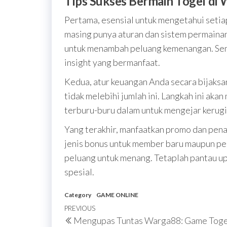
Tips Sukses Bermain Togel di
Pertama, esensial untuk mengetahui setia
masing punya aturan dan sistem permainan
untuk menambah peluang kemenangan. Semp
insight yang bermanfaat.
Kedua, atur keuangan Anda secara bijaksan
tidak melebihi jumlah ini. Langkah ini a
terburu-buru dalam untuk mengejar kerugia
Yang terakhir, manfaatkan promo dan pen
jenis bonus untuk member baru maupun pe
peluang untuk menang. Tetaplah pantau up
spesial.
Category
GAME ONLINE
Post
Previous
PREVIOUS
Mengupas Tuntas Warga88: Game Togel
Post