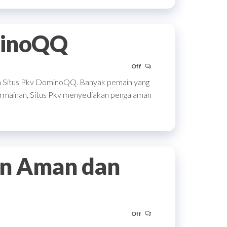
minoQQ
Off
lah Situs Pkv DominoQQ. Banyak pemain yang
permainan, Situs Pkv menyediakan pengalaman
an Aman dan
Off