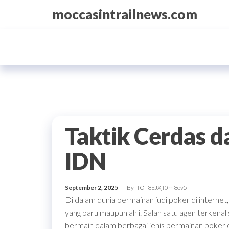
Skip
moccasintrailnews.com
to
the
content
Taktik Cerdas 
IDN
September 2, 2025
By
fOT8EJXjf0m8ov5
Di dalam dunia permainan judi poker di internet
yang baru maupun ahli. Salah satu agen terkenal
bermain dalam berbagai jenis permainan poker 