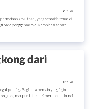
Off
 permainan kayu togel, yang semakin tenar di
bagi para penggemarnya. Kombinasi antara
kong dari
Off
gat penting. Bagi para pemain yang ingin
 Hongkong maupun tabel HK merupakan kunci