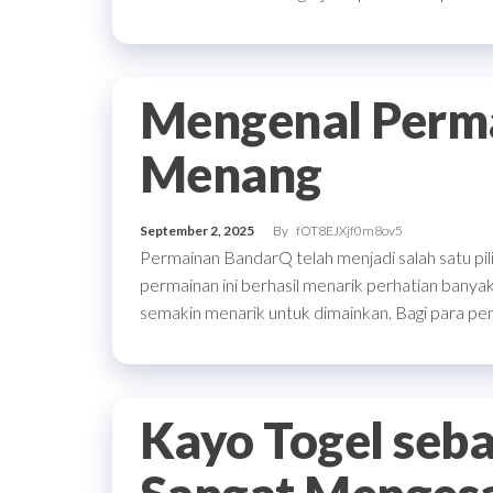
Mengenal Perma
Menang
September 2, 2025
By
fOT8EJXjf0m8ov5
Permainan BandarQ telah menjadi salah satu pil
permainan ini berhasil menarik perhatian banya
semakin menarik untuk dimainkan. Bagi para p
Kayo Togel seb