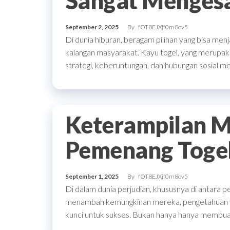
Sangat Menges
September 2, 2025
By
fOT8EJXjf0m8ov5
Di dunia hiburan, beragam pilihan yang bisa men
kalangan masyarakat. Kayu togel, yang merupaka
strategi, keberuntungan, dan hubungan sosial 
Keterampilan M
Pemenang Toge
September 1, 2025
By
fOT8EJXjf0m8ov5
Di dalam dunia perjudian, khususnya di antara p
menambah kemungkinan mereka, pengetahuan y
kunci untuk sukses. Bukan hanya hanya membu