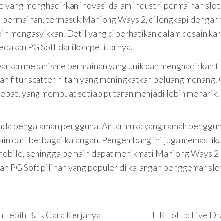
yang menghadirkan inovasi dalam industri permainan slot.
p permainan, termasuk Mahjong Ways 2, dilengkapi dengan vi
h mengasyikkan. Detil yang diperhatikan dalam desain ka
edakan PG Soft dari kompetitornya.
awarkan mekanisme permainan yang unik dan menghadirkan fi
n fitur scatter hitam yang meningkatkan peluang menang.
tepat, yang membuat setiap putaran menjadi lebih menarik.
s pada pengalaman pengguna. Antarmuka yang ramah penggu
ain dari berbagai kalangan. Pengembang ini juga memastik
mobile, sehingga pemain dapat menikmati Mahjong Ways 2 k
an PG Soft pilihan yang populer di kalangan penggemar slo
 Lebih Baik Cara Kerjanya
HK Lotto: Live D