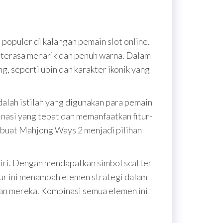
opuler di kalangan pemain slot online.
 terasa menarik dan penuh warna. Dalam
 seperti ubin dan karakter ikonik yang
adalah istilah yang digunakan para pemain
nasi yang tepat dan memanfaatkan fitur-
mbuat Mahjong Ways 2 menjadi pilihan
diri. Dengan mendapatkan simbol scatter
tur ini menambah elemen strategi dalam
gan mereka. Kombinasi semua elemen ini