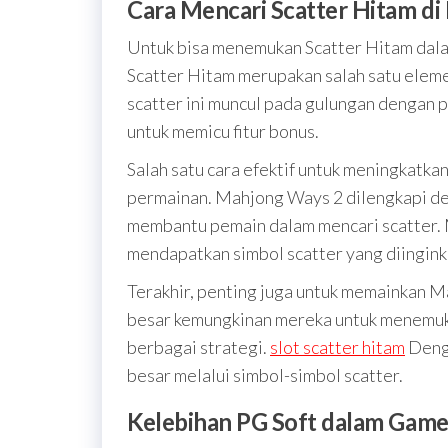
Cara Mencari Scatter Hitam di
Untuk bisa menemukan Scatter Hitam dala
Scatter Hitam merupakan salah satu elem
scatter ini muncul pada gulungan dengan p
untuk memicu fitur bonus.
Salah satu cara efektif untuk meningkatk
permainan. Mahjong Ways 2 dilengkapi den
membantu pemain dalam mencari scatter. M
mendapatkan simbol scatter yang diingink
Terakhir, penting juga untuk memainkan M
besar kemungkinan mereka untuk menemuk
berbagai strategi.
slot scatter hitam
Denga
besar melalui simbol-simbol scatter.
Kelebihan PG Soft dalam Game