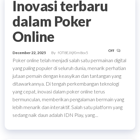
Inovasi terbaru
dalam Poker
Online
Off
December 22, 2025
By
fOT8EJXjf0m8ov5
Poker online telah menjadi salah satu permainan digital
yang paling populer di seluruh dunia, menarik perhatian
jutaan pemain dengan keasyikan dan tantangan yang
ditawarkannya. Di tengah perkembangan teknologi
yang cepat, inovasi dalam poker online terus
bermunculan, memberikan pengalaman bermain yang
lebih menarik dan interaktif. Salah satu platform yang
sedang naik daun adalah IDN Play, yang…