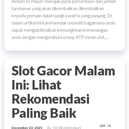
Return to Player merujuk pada persentase dari jumlah
taruhanan yang akan dikembalikan dikembalikan
kepada pemain dalam jangka waktu yang panjang. Di
dalam artikel ini kami hendak meneliti bagaimana anda
dapat mengoptimalkan kemungkinan kemenangan
anda dengan mengetahui konsep RTP mesin slot,…
Slot Gacor Malam
Ini: Lihat
Rekomendasi
Paling Baik
Off
December 23, 2025
By
fOT8EJXjf0m8ov5