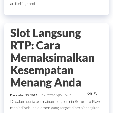
artikel ini, kami…
Slot Langsung
RTP: Cara
Memaksimalkan
Kesempatan
Menang Anda
Off
December 23, 2025
By
fOT8EJXjf0m8ov5
Di dalam dunia permainan slot, termin Return to Player
menjadi sebuah elemen yang sangat diperbincangkan.