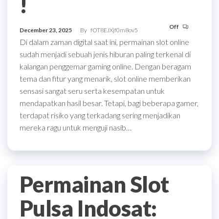
!
Off
December 23, 2025
By
fOT8EJXjf0m8ov5
Di dalam zaman digital saat ini, permainan slot online
sudah menjadi sebuah jenis hiburan paling terkenal di
kalangan penggemar gaming online. Dengan beragam
tema dan fitur yang menarik, slot online memberikan
sensasi sangat seru serta kesempatan untuk
mendapatkan hasil besar. Tetapi, bagi beberapa gamer,
terdapat risiko yang terkadang sering menjadikan
mereka ragu untuk menguji nasib…
Permainan Slot
Pulsa Indosat: