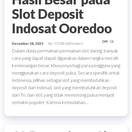
Slot Deposit
Indosat Ooredoo
Off
December 28, 2025
By
fOT8EJXjf0m8ov5
Dalam dunia permainan permainan slot daring, banyak
cara yang dapat dapat digunakan dalam rangka meraih
kemenangan besar, khususnya bagi para pengguna yang
menggunakan cara deposit pulsa. Secara spesifik untuk
Indonesia, pilihan sebagai slot yang membutuhkan
deposit dari Indosat, slot yang membutuhkan deposit
dari Tri, dan slot yang tidak memotong pulsa menjadi
semakin populer. Karena kemudahan…