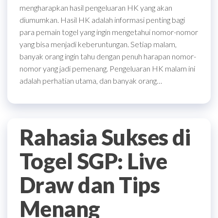
mengharapkan hasil pengeluaran HK yang akan
diumumkan. Hasil HK adalah informasi penting bagi
para pemain togel yang ingin mengetahui nomor-nomor
yang bisa menjadi keberuntungan. Setiap malam,
banyak orang ingin tahu dengan penuh harapan nomor-
nomor yang jadi pemenang. Pengeluaran HK malam ini
adalah perhatian utama, dan banyak orang…
Rahasia Sukses di
Togel SGP: Live
Draw dan Tips
Menang