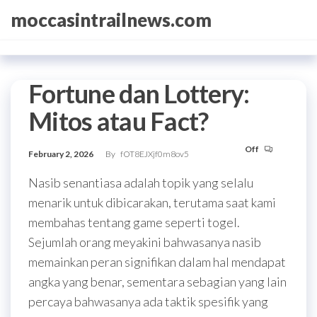
Skip
moccasintrailnews.com
to
the
content
Fortune dan Lottery:
Mitos atau Fact?
Off
February 2, 2026
By
fOT8EJXjf0m8ov5
Nasib senantiasa adalah topik yang selalu
menarik untuk dibicarakan, terutama saat kami
membahas tentang game seperti togel.
Sejumlah orang meyakini bahwasanya nasib
memainkan peran signifikan dalam hal mendapat
angka yang benar, sementara sebagian yang lain
percaya bahwasanya ada taktik spesifik yang