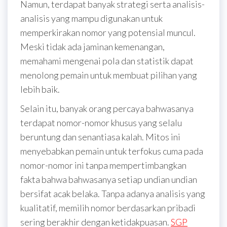
Namun, terdapat banyak strategi serta analisis-
analisis yang mampu digunakan untuk
memperkirakan nomor yang potensial muncul.
Meski tidak ada jaminan kemenangan,
memahami mengenai pola dan statistik dapat
menolong pemain untuk membuat pilihan yang
lebih baik.
Selain itu, banyak orang percaya bahwasanya
terdapat nomor-nomor khusus yang selalu
beruntung dan senantiasa kalah. Mitos ini
menyebabkan pemain untuk terfokus cuma pada
nomor-nomor ini tanpa mempertimbangkan
fakta bahwa bahwasanya setiap undian undian
bersifat acak belaka. Tanpa adanya analisis yang
kualitatif, memilih nomor berdasarkan pribadi
sering berakhir dengan ketidakpuasan.
SGP