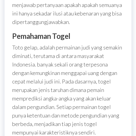
menjawab pertanyaan apakah apakah semuanya
ini hanya sekadar ilusi atau kebenaran yang bisa
dipertanggungjawabkan.
Pemahaman Togel
Toto gelap, adalah permainan judi yang semakin
diminati, terutama di antara masyarakat
Indonesia. banyak sekali orang terpesona
dengan kemungkinan menggapai uang dengan
cepat melalui judi ini. Pada dasarnya, togel
merupakan jenis taruhan dimana pemain
memprediksi angka-angka yang akan keluar
dalam pengundian. Setiap permainan togel
punya ketentuan dan metode pengundian yang
berbeda, menjadikan tiap jenis togel
mempunyai karakteristiknya sendiri.