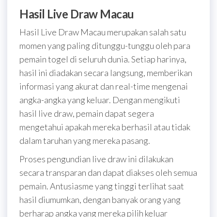
Hasil Live Draw Macau
Hasil Live Draw Macau merupakan salah satu
momen yang paling ditunggu-tunggu oleh para
pemain togel di seluruh dunia. Setiap harinya,
hasil ini diadakan secara langsung, memberikan
informasi yang akurat dan real-time mengenai
angka-angka yang keluar. Dengan mengikuti
hasil live draw, pemain dapat segera
mengetahui apakah mereka berhasil atau tidak
dalam taruhan yang mereka pasang.
Proses pengundian live draw ini dilakukan
secara transparan dan dapat diakses oleh semua
pemain. Antusiasme yang tinggi terlihat saat
hasil diumumkan, dengan banyak orang yang
berharap angka yang mereka pilih keluar