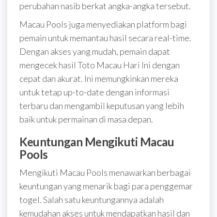
perubahan nasib berkat angka-angka tersebut.
Macau Pools juga menyediakan platform bagi
pemain untuk memantau hasil secara real-time.
Dengan akses yang mudah, pemain dapat
mengecek hasil Toto Macau Hari Ini dengan
cepat dan akurat. Ini memungkinkan mereka
untuk tetap up-to-date dengan informasi
terbaru dan mengambil keputusan yang lebih
baik untuk permainan di masa depan.
Keuntungan Mengikuti Macau
Pools
Mengikuti Macau Pools menawarkan berbagai
keuntungan yang menarik bagi para penggemar
togel. Salah satu keuntungannya adalah
kemudahan akses untuk mendapatkan hasil dan