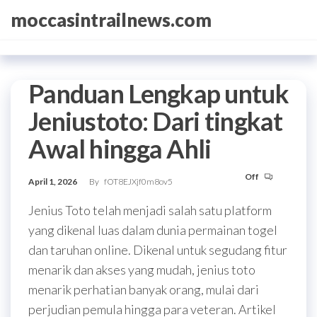
Skip
moccasintrailnews.com
to
the
content
Panduan Lengkap untuk
Jeniustoto: Dari tingkat
Awal hingga Ahli
Off
April 1, 2026
By
fOT8EJXjf0m8ov5
Jenius Toto telah menjadi salah satu platform
yang dikenal luas dalam dunia permainan togel
dan taruhan online. Dikenal untuk segudang fitur
menarik dan akses yang mudah, jenius toto
menarik perhatian banyak orang, mulai dari
perjudian pemula hingga para veteran. Artikel