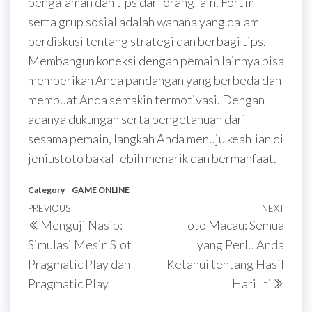
pengalaman dan tips dari orang lain. Forum
serta grup sosial adalah wahana yang dalam
berdiskusi tentang strategi dan berbagi tips.
Membangun koneksi dengan pemain lainnya bisa
memberikan Anda pandangan yang berbeda dan
membuat Anda semakin termotivasi. Dengan
adanya dukungan serta pengetahuan dari
sesama pemain, langkah Anda menuju keahlian di
jeniustoto bakal lebih menarik dan bermanfaat.
Category
GAME ONLINE
Post
Previous
PREVIOUS
NEXT
Next
Menguji Nasib:
Toto Macau: Semua
navigation
Post
Post
Simulasi Mesin Slot
yang Perlu Anda
Pragmatic Play dan
Ketahui tentang Hasil
Pragmatic Play
Hari Ini