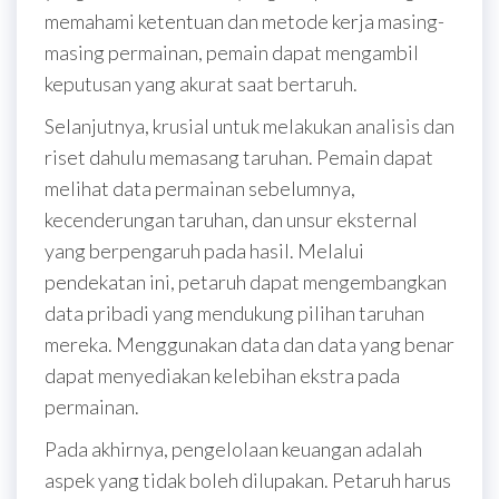
memahami ketentuan dan metode kerja masing-
masing permainan, pemain dapat mengambil
keputusan yang akurat saat bertaruh.
Selanjutnya, krusial untuk melakukan analisis dan
riset dahulu memasang taruhan. Pemain dapat
melihat data permainan sebelumnya,
kecenderungan taruhan, dan unsur eksternal
yang berpengaruh pada hasil. Melalui
pendekatan ini, petaruh dapat mengembangkan
data pribadi yang mendukung pilihan taruhan
mereka. Menggunakan data dan data yang benar
dapat menyediakan kelebihan ekstra pada
permainan.
Pada akhirnya, pengelolaan keuangan adalah
aspek yang tidak boleh dilupakan. Petaruh harus