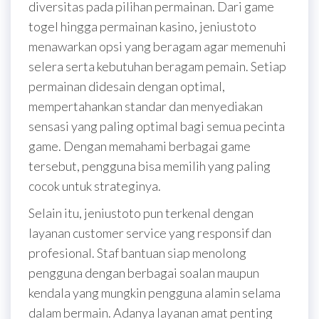
diversitas pada pilihan permainan. Dari game
togel hingga permainan kasino, jeniustoto
menawarkan opsi yang beragam agar memenuhi
selera serta kebutuhan beragam pemain. Setiap
permainan didesain dengan optimal,
mempertahankan standar dan menyediakan
sensasi yang paling optimal bagi semua pecinta
game. Dengan memahami berbagai game
tersebut, pengguna bisa memilih yang paling
cocok untuk strateginya.
Selain itu, jeniustoto pun terkenal dengan
layanan customer service yang responsif dan
profesional. Staf bantuan siap menolong
pengguna dengan berbagai soalan maupun
kendala yang mungkin pengguna alamin selama
dalam bermain. Adanya layanan amat penting