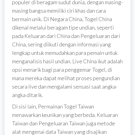
populer di beragam sudut dunia, dengan masing-
masing bangsa memiliki ciri khas dan cara
bermain unik. Di Negara China, Togel China
dikenal melalui beragam tipe undian, seperti
pada Keluaran dari China dan Pengeluaran dari
China, sering diikuti dengan informasi yang
lengkap untuk memudahkan para pemain untuk
menganalisis hasil undian. Live China ikut adalah
opsi menarik bagi para penggemar Togel, di
mana mereka dapat melihat proses pengundian
secara live dan mengalami sensasi saat angka-
angka ditarik.
Di sisi lain, Permainan Togel Taiwan
menawarkan keunikan yang berbeda. Keluaran
Taiwan dan Pengeluaran Taiwan juga metode
alat mengenai data Taiwan yang disajikan