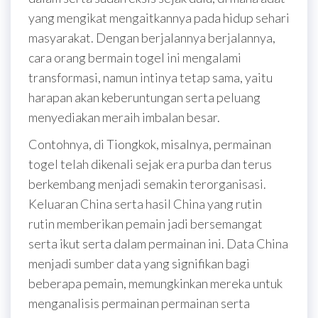
yang mengikat mengaitkannya pada hidup sehari
masyarakat. Dengan berjalannya berjalannya,
cara orang bermain togel ini mengalami
transformasi, namun intinya tetap sama, yaitu
harapan akan keberuntungan serta peluang
menyediakan meraih imbalan besar.
Contohnya, di Tiongkok, misalnya, permainan
togel telah dikenali sejak era purba dan terus
berkembang menjadi semakin terorganisasi.
Keluaran China serta hasil China yang rutin
rutin memberikan pemain jadi bersemangat
serta ikut serta dalam permainan ini. Data China
menjadi sumber data yang signifikan bagi
beberapa pemain, memungkinkan mereka untuk
menganalisis permainan permainan serta