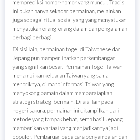
memprediksi nomor-nomor yang muncul. Tradisi
ini bukan hanya sekadar permainan, melainkan
juga sebagai ritual sosial yang yang menyatukan
menyatukan orang-orang dalam dan pengalaman
berbagi berbagi.
Di sisi lain, permainan togel di Taiwanese dan
Jepang pun memperlihatkan perkembangan
yang signifikan besar. Permainan Togel Taiwan
menampilkan keluaran Taiwan yang sama
menariknya, di mana informasi Taiwan yang
menyokong pemain dalam mempersiapkan
strategi strategi bermain. Di sisi lain pada
negeri sakura, permainan ini ditampilkan dari
metode yang tampak hebat, serta hasil Jepang
memberikan variasi yang menjadikannya jadi
populer. Pembaruan pada cara penyampaian dan