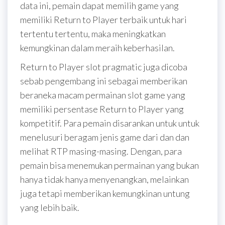
data ini, pemain dapat memilih game yang
memiliki Return to Player terbaik untuk hari
tertentu tertentu, maka meningkatkan
kemungkinan dalam meraih keberhasilan.
Return to Player slot pragmatic juga dicoba
sebab pengembang ini sebagai memberikan
beraneka macam permainan slot game yang
memiliki persentase Return to Player yang
kompetitif. Para pemain disarankan untuk untuk
menelusuri beragam jenis game dari dan dan
melihat RTP masing-masing. Dengan, para
pemain bisa menemukan permainan yang bukan
hanya tidak hanya menyenangkan, melainkan
juga tetapi memberikan kemungkinan untung
yang lebih baik.