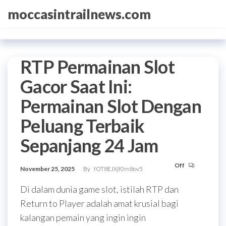
Skip
moccasintrailnews.com
to
the
content
RTP Permainan Slot
Gacor Saat Ini:
Permainan Slot Dengan
Peluang Terbaik
Sepanjang 24 Jam
Off
November 25, 2025
By
fOT8EJXjf0m8ov5
Di dalam dunia game slot, istilah RTP dan
Return to Player adalah amat krusial bagi
kalangan pemain yang ingin ingin