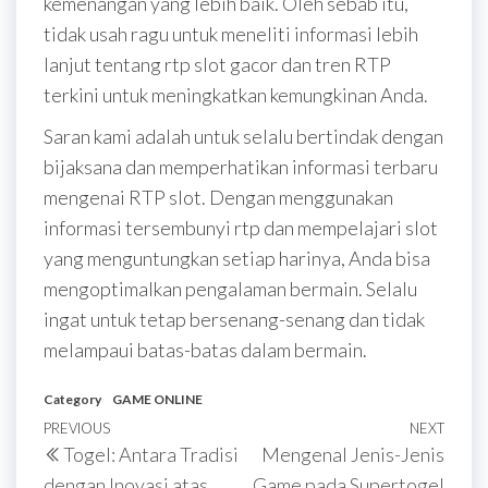
kemenangan yang lebih baik. Oleh sebab itu,
tidak usah ragu untuk meneliti informasi lebih
lanjut tentang rtp slot gacor dan tren RTP
terkini untuk meningkatkan kemungkinan Anda.
Saran kami adalah untuk selalu bertindak dengan
bijaksana dan memperhatikan informasi terbaru
mengenai RTP slot. Dengan menggunakan
informasi tersembunyi rtp dan mempelajari slot
yang menguntungkan setiap harinya, Anda bisa
mengoptimalkan pengalaman bermain. Selalu
ingat untuk tetap bersenang-senang dan tidak
melampaui batas-batas dalam bermain.
Category
GAME ONLINE
Post
Previous
PREVIOUS
NEXT
Next
Togel: Antara Tradisi
Mengenal Jenis-Jenis
navigation
Post
Post
dengan Inovasi atas
Game pada Supertogel