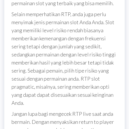
permainan slot yang terbaik yang bisa memilih.
Selain memperhatikan RTP, anda juga perlu
menyimak jenis permainan slot Anda Anda. Slot
yang memiliki level risiko rendah biasanya
memberikan kemenangan dengan frekuensi
sering tetapi dengan jumlah yang sedikit,
sedangkan permainan dengan level risiko tinggi
memberikan hasil yang lebih besar tetapi tidak
sering. Sebagai pemain, pilih tipe risiko yang
sesuai dengan permainan anda. RTP slot
pragmatic, misalnya, sering memberikan opti
yang dapat dapat disesuaikan sesuai keinginan
Anda.
Jangan lupa bagi mengecek RTP live saat anda
bermain. Dengan menyaksikan return to player