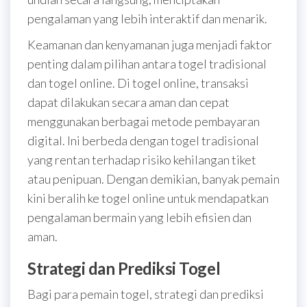
pengalaman yang lebih interaktif dan menarik.
Keamanan dan kenyamanan juga menjadi faktor
penting dalam pilihan antara togel tradisional
dan togel online. Di togel online, transaksi
dapat dilakukan secara aman dan cepat
menggunakan berbagai metode pembayaran
digital. Ini berbeda dengan togel tradisional
yang rentan terhadap risiko kehilangan tiket
atau penipuan. Dengan demikian, banyak pemain
kini beralih ke togel online untuk mendapatkan
pengalaman bermain yang lebih efisien dan
aman.
Strategi dan Prediksi Togel
Bagi para pemain togel, strategi dan prediksi