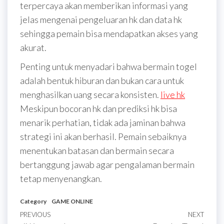
terpercaya akan memberikan informasi yang
jelas mengenai pengeluaran hk dan data hk
sehingga pemain bisa mendapatkan akses yang
akurat.
Penting untuk menyadari bahwa bermain togel
adalah bentuk hiburan dan bukan cara untuk
menghasilkan uang secara konsisten.
live hk
Meskipun bocoran hk dan prediksi hk bisa
menarik perhatian, tidak ada jaminan bahwa
strategi ini akan berhasil. Pemain sebaiknya
menentukan batasan dan bermain secara
bertanggung jawab agar pengalaman bermain
tetap menyenangkan.
Category
GAME ONLINE
Post
Previous
PREVIOUS
NEXT
Next