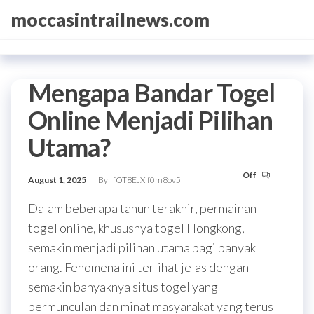
Skip
moccasintrailnews.com
to
the
content
Mengapa Bandar Togel
Online Menjadi Pilihan
Utama?
Off
August 1, 2025
By
fOT8EJXjf0m8ov5
Dalam beberapa tahun terakhir, permainan
togel online, khususnya togel Hongkong,
semakin menjadi pilihan utama bagi banyak
orang. Fenomena ini terlihat jelas dengan
semakin banyaknya situs togel yang
bermunculan dan minat masyarakat yang terus