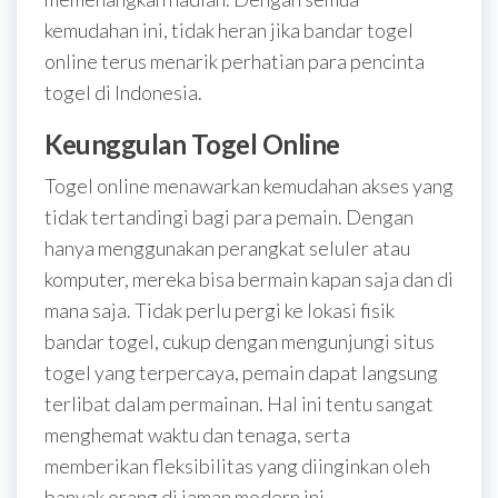
kemudahan ini, tidak heran jika bandar togel
online terus menarik perhatian para pencinta
togel di Indonesia.
Keunggulan Togel Online
Togel online menawarkan kemudahan akses yang
tidak tertandingi bagi para pemain. Dengan
hanya menggunakan perangkat seluler atau
komputer, mereka bisa bermain kapan saja dan di
mana saja. Tidak perlu pergi ke lokasi fisik
bandar togel, cukup dengan mengunjungi situs
togel yang terpercaya, pemain dapat langsung
terlibat dalam permainan. Hal ini tentu sangat
menghemat waktu dan tenaga, serta
memberikan fleksibilitas yang diinginkan oleh
banyak orang di jaman modern ini.