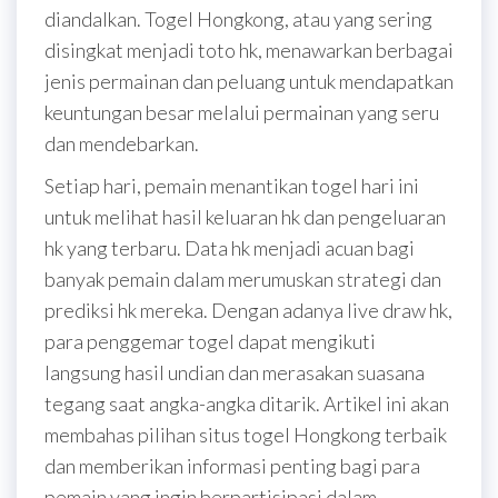
diandalkan. Togel Hongkong, atau yang sering
disingkat menjadi toto hk, menawarkan berbagai
jenis permainan dan peluang untuk mendapatkan
keuntungan besar melalui permainan yang seru
dan mendebarkan.
Setiap hari, pemain menantikan togel hari ini
untuk melihat hasil keluaran hk dan pengeluaran
hk yang terbaru. Data hk menjadi acuan bagi
banyak pemain dalam merumuskan strategi dan
prediksi hk mereka. Dengan adanya live draw hk,
para penggemar togel dapat mengikuti
langsung hasil undian dan merasakan suasana
tegang saat angka-angka ditarik. Artikel ini akan
membahas pilihan situs togel Hongkong terbaik
dan memberikan informasi penting bagi para
pemain yang ingin berpartisipasi dalam