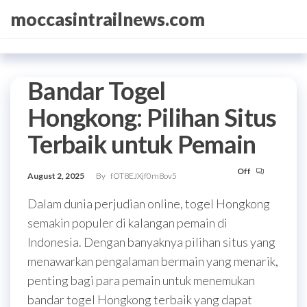
Skip
moccasintrailnews.com
to
the
content
Bandar Togel
Hongkong: Pilihan Situs
Terbaik untuk Pemain
Off
August 2, 2025
By
fOT8EJXjf0m8ov5
Dalam dunia perjudian online, togel Hongkong
semakin populer di kalangan pemain di
Indonesia. Dengan banyaknya pilihan situs yang
menawarkan pengalaman bermain yang menarik,
penting bagi para pemain untuk menemukan
bandar togel Hongkong terbaik yang dapat