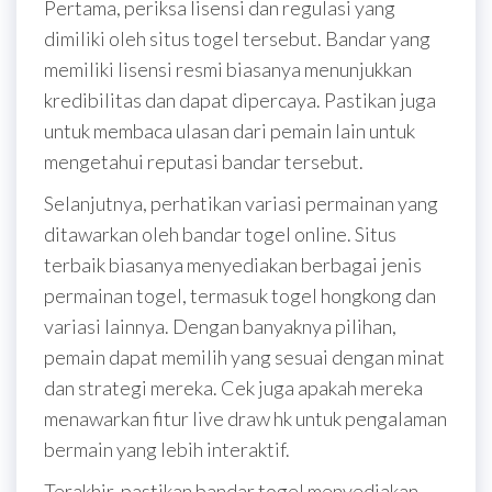
Pertama, periksa lisensi dan regulasi yang
dimiliki oleh situs togel tersebut. Bandar yang
memiliki lisensi resmi biasanya menunjukkan
kredibilitas dan dapat dipercaya. Pastikan juga
untuk membaca ulasan dari pemain lain untuk
mengetahui reputasi bandar tersebut.
Selanjutnya, perhatikan variasi permainan yang
ditawarkan oleh bandar togel online. Situs
terbaik biasanya menyediakan berbagai jenis
permainan togel, termasuk togel hongkong dan
variasi lainnya. Dengan banyaknya pilihan,
pemain dapat memilih yang sesuai dengan minat
dan strategi mereka. Cek juga apakah mereka
menawarkan fitur live draw hk untuk pengalaman
bermain yang lebih interaktif.
Terakhir, pastikan bandar togel menyediakan