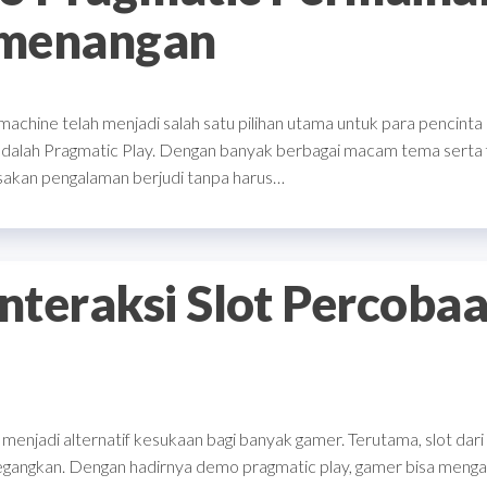
emenangan
machine telah menjadi salah satu pilihan utama untuk para pencinta h
lah Pragmatic Play. Dengan banyak berbagai macam tema serta fi
akan pengalaman berjudi tanpa harus…
nteraksi Slot Percoba
menjadi alternatif kesukaan bagi banyak gamer. Terutama, slot da
gangkan. Dengan hadirnya demo pragmatic play, gamer bisa mengal