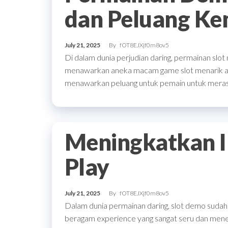
dan Peluang K
July 21, 2025
By
fOT8EJXjf0m8ov5
Di dalam dunia perjudian daring, permainan slot 
menawarkan aneka macam game slot menarik ada
menawarkan peluang untuk pemain untuk meras
Meningkatkan I
Play
July 21, 2025
By
fOT8EJXjf0m8ov5
Dalam dunia permainan daring, slot demo sudah 
beragam experience yang sangat seru dan mene