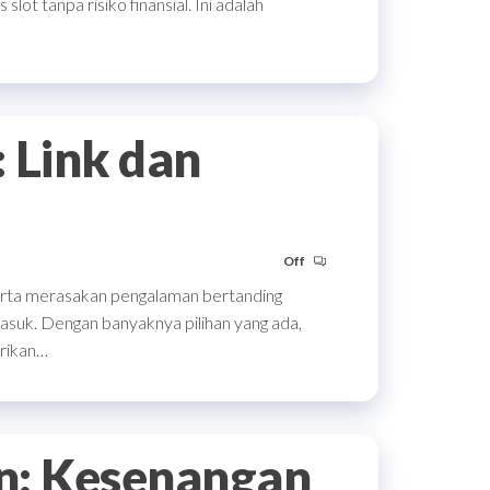
ot tanpa risiko finansial. Ini adalah
 Link dan
Off
 serta merasakan pengalaman bertanding
masuk. Dengan banyaknya pilihan yang ada,
erikan…
n: Kesenangan