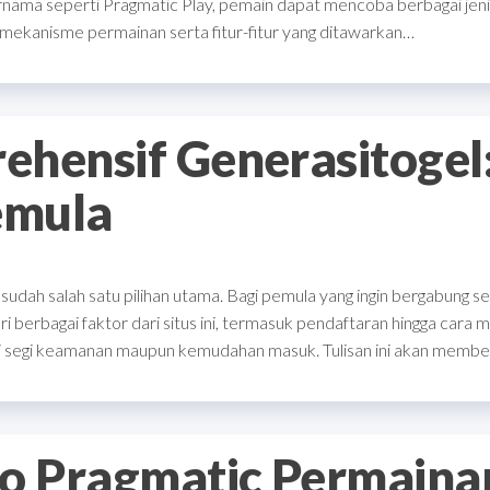
nama seperti Pragmatic Play, pemain dapat mencoba berbagai jenis sl
ekanisme permainan serta fitur-fitur yang ditawarkan…
hensif Generasitogel:
emula
l sudah salah satu pilihan utama. Bagi pemula yang ingin bergabung
i berbagai faktor dari situs ini, termasuk pendaftaran hingga cara 
i segi keamanan maupun kemudahan masuk. Tulisan ini akan memb
 Pragmatic Permaina