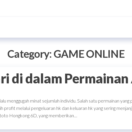
Category:
GAME ONLINE
ri di dalam Permainan
alu menggugah minat sejumlah individu. Salah satu permainan yang p
 profit melalui pengeluaran hk dan keluaran hk yang sering menja
n toto Hongkong 6D, yang memberikan…