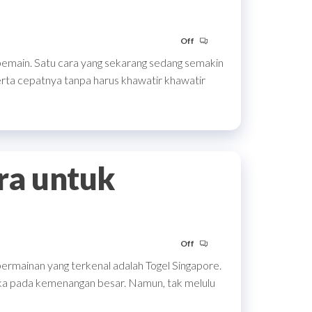
Off
pemain. Satu cara yang sekarang sedang semakin
rta cepatnya tanpa harus khawatir khawatir
ra untuk
Off
ermainan yang terkenal adalah Togel Singapore.
eka pada kemenangan besar. Namun, tak melulu