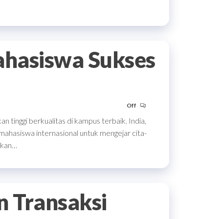
ahasiswa Sukses
Off
tinggi berkualitas di kampus terbaik. India,
mahasiswa internasional untuk mengejar cita-
atkan…
 Transaksi