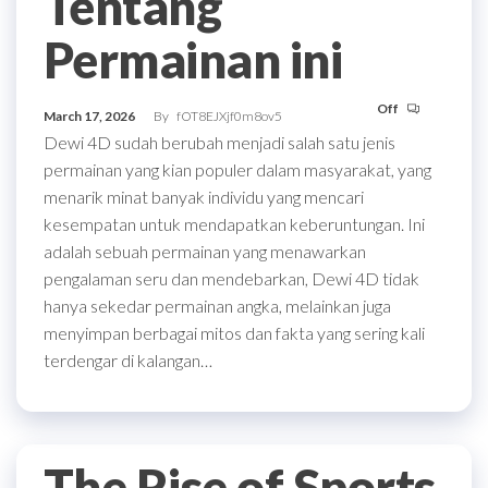
Tentang
Permainan ini
Off
March 17, 2026
By
fOT8EJXjf0m8ov5
Dewi 4D sudah berubah menjadi salah satu jenis
permainan yang kian populer dalam masyarakat, yang
menarik minat banyak individu yang mencari
kesempatan untuk mendapatkan keberuntungan. Ini
adalah sebuah permainan yang menawarkan
pengalaman seru dan mendebarkan, Dewi 4D tidak
hanya sekedar permainan angka, melainkan juga
menyimpan berbagai mitos dan fakta yang sering kali
terdengar di kalangan…
The Rise of Sports