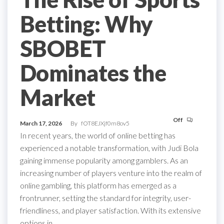
Betting: Why
SBOBET
Dominates the
Market
Off
March 17, 2026
By
fOT8EJXjf0m8ov5
In recent years, the world of online betting has
experienced a notable transformation, with Judi Bola
gaining immense popularity among gamblers. As an
increasing number of players venture into the realm of
online gambling, this platform has emerged as a
frontrunner, setting the standard for integrity, user-
friendliness, and player satisfaction. With its extensive
options in…