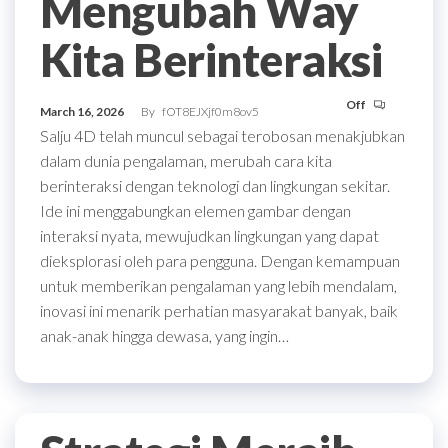
Mengubah Way
Kita Berinteraksi
Off
March 16, 2026
By
fOT8EJXjf0m8ov5
Salju 4D telah muncul sebagai terobosan menakjubkan
dalam dunia pengalaman, merubah cara kita
berinteraksi dengan teknologi dan lingkungan sekitar.
Ide ini menggabungkan elemen gambar dengan
interaksi nyata, mewujudkan lingkungan yang dapat
dieksplorasi oleh para pengguna. Dengan kemampuan
untuk memberikan pengalaman yang lebih mendalam,
inovasi ini menarik perhatian masyarakat banyak, baik
anak-anak hingga dewasa, yang ingin…