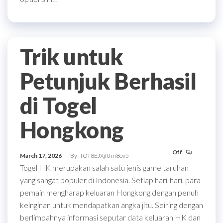
Trik untuk
Petunjuk Berhasil
di Togel
Hongkong
Off
March 17, 2026
By
fOT8EJXjf0m8ov5
Togel HK merupakan salah satu jenis game taruhan
yang sangat populer di Indonesia. Setiap hari-hari, para
pemain mengharap keluaran Hongkong dengan penuh
keinginan untuk mendapatkan angka jitu. Seiring dengan
berlimpahnya informasi seputar data keluaran HK dan