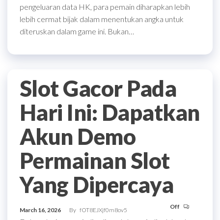
pengeluaran data HK, para pemain diharapkan lebih
lebih cermat bijak dalam menentukan angka untuk
diteruskan dalam game ini. Bukan…
Slot Gacor Pada
Hari Ini: Dapatkan
Akun Demo
Permainan Slot
Yang Dipercaya
Off
March 16, 2026
By
fOT8EJXjf0m8ov5