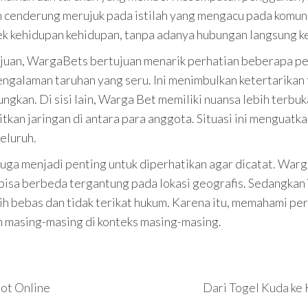
bih cenderung merujuk pada istilah yang mengacu pada komun
k kehidupan kehidupan, tanpa adanya hubungan langsung ke
ujuan, WargaBets bertujuan menarik perhatian beberapa p
 pengalaman taruhan yang seru. Ini menimbulkan ketertarika
gkan. Di sisi lain, Warga Bet memiliki nuansa lebih terbu
itkan jaringan di antara para anggota. Situasi ini menguatk
eluruh.
juga menjadi penting untuk diperhatikan agar dicatat. War
bisa berbeda tergantung pada lokasi geografis. Sedangkan 
ih bebas dan tidak terikat hukum. Karena itu, memahami per
n masing-masing di konteks masing-masing.
lot Online
Dari Togel Kuda ke