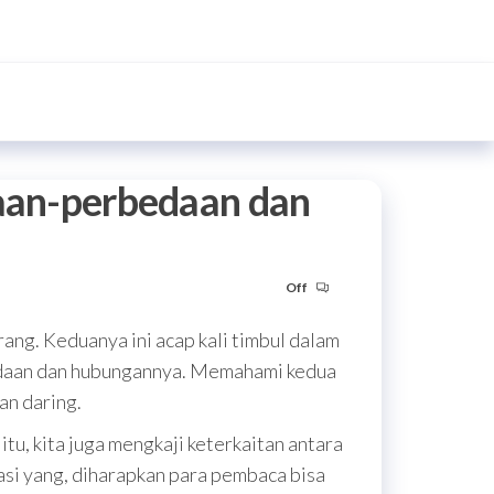
aan-perbedaan dan
Off
ang. Keduanya ini acap kali timbul dalam
edaan dan hubungannya. Memahami kedua
an daring.
u, kita juga mengkaji keterkaitan antara
si yang, diharapkan para pembaca bisa