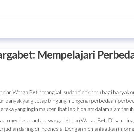
argabet: Mempelajari Perbed
t dan Warga Bet barangkali sudah tidak baru bagi banyak or
namun banyak yang tetap bingung mengenai perbedaan-perb
mereka yang ingin mau terlibat lebih dalam dalam alam taruh
aan mendasar antara wargabet dan Warga Bet. Di samping it
rjudian daring di Indonesia. Dengan memanfaatkan informa