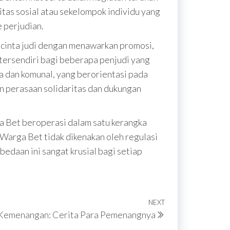
itas sosial atau sekelompok individu yang
 perjudian.
ecinta judi dengan menawarkan promosi,
n tersendiri bagi beberapa penjudi yang
ka dan komunal, yang berorientasi pada
an perasaan solidaritas dan dukungan
ga Bet beroperasi dalam satu kerangka
Warga Bet tidak dikenakan oleh regulasi
bedaan ini sangat krusial bagi setiap
NEXT
Next
 Kemenangan: Cerita Para Pemenangnya
Post