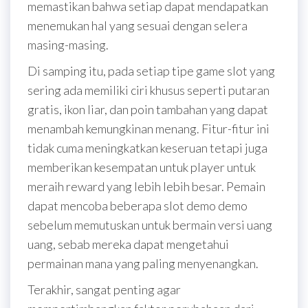
memastikan bahwa setiap dapat mendapatkan
menemukan hal yang sesuai dengan selera
masing-masing.
Di samping itu, pada setiap tipe game slot yang
sering ada memiliki ciri khusus seperti putaran
gratis, ikon liar, dan poin tambahan yang dapat
menambah kemungkinan menang. Fitur-fitur ini
tidak cuma meningkatkan keseruan tetapi juga
memberikan kesempatan untuk player untuk
meraih reward yang lebih lebih besar. Pemain
dapat mencoba beberapa slot demo demo
sebelum memutuskan untuk bermain versi uang
uang, sebab mereka dapat mengetahui
permainan mana yang paling menyenangkan.
Terakhir, sangat penting agar