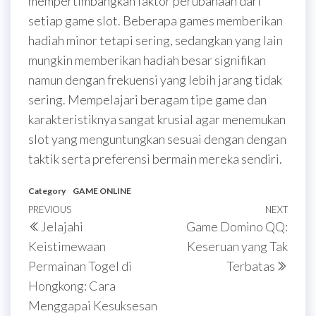
mempertimbangkan faktor perubahaan dari
setiap game slot. Beberapa games memberikan
hadiah minor tetapi sering, sedangkan yang lain
mungkin memberikan hadiah besar signifikan
namun dengan frekuensi yang lebih jarang tidak
sering. Mempelajari beragam tipe game dan
karakteristiknya sangat krusial agar menemukan
slot yang menguntungkan sesuai dengan dengan
taktik serta preferensi bermain mereka sendiri.
Category
GAME ONLINE
Post
Previous
PREVIOUS
NEXT
Next
Jelajahi
Game Domino QQ:
navigation
Post
Post
Keistimewaan
Keseruan yang Tak
Permainan Togel di
Terbatas
Hongkong: Cara
Menggapai Kesuksesan