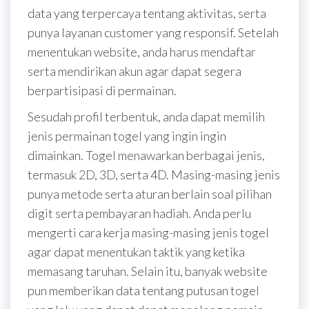
data yang terpercaya tentang aktivitas, serta
punya layanan customer yang responsif. Setelah
menentukan website, anda harus mendaftar
serta mendirikan akun agar dapat segera
berpartisipasi di permainan.
Sesudah profil terbentuk, anda dapat memilih
jenis permainan togel yang ingin ingin
dimainkan. Togel menawarkan berbagai jenis,
termasuk 2D, 3D, serta 4D. Masing-masing jenis
punya metode serta aturan berlain soal pilihan
digit serta pembayaran hadiah. Anda perlu
mengerti cara kerja masing-masing jenis togel
agar dapat menentukan taktik yang ketika
memasang taruhan. Selain itu, banyak website
pun memberikan data tentang putusan togel