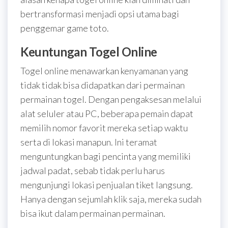
bertransformasi menjadi opsi utama bagi
penggemar game toto.
Keuntungan Togel Online
Togel online menawarkan kenyamanan yang
tidak tidak bisa didapatkan dari permainan
permainan togel. Dengan pengaksesan melalui
alat seluler atau PC, beberapa pemain dapat
memilih nomor favorit mereka setiap waktu
serta di lokasi manapun. Ini teramat
menguntungkan bagi pencinta yang memiliki
jadwal padat, sebab tidak perlu harus
mengunjungi lokasi penjualan tiket langsung.
Hanya dengan sejumlah klik saja, mereka sudah
bisa ikut dalam permainan permainan.