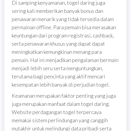
Di samping kenyamanan, togel daring juga
sering kali memberikan banyak bonus dan
penawaran menarik yang tidak tersedia dalam
permainan offline. Para pemain bisa merasakan
keuntungan dari program registrasi, cashback,
serta penawaran khusus yang dapat dapat
meningkatkan kemungkinan menang para
pemain. Hal ini menjadikan pengalaman bermain
menjadi lebih seru serta menguntungkan,
terutama bagi pencinta yang aktif mencari
kesempatan lebih banyak di perjudian togel.
Keamanan merupakan faktor penting yang juga
juga merupakan manfaat dalam togel daring.
Website perdagangan togel terpercaya
memakai sistem perlindungan yang canggih
mutakhir untuk melindungi data pribadi serta