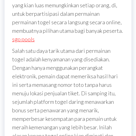
yang kian luas memungkinkan setiap orang, di,
untuk berpartisipasi dalam permainan
permainan togel secara langsung secara online,
membuatnya pilihan utama bagi banyak peserta.
sgp pools
Salah satu daya tarik utama dari permainan
togel adalah kenyamanan yang disediakan.
Dengan hanya menggunakan perangkat
elektronik, pemain dapat memeriksa hasil hari
ini serta memasang nomor toto tanpa harus
menuju lokasi penjualan tiket. Di samping itu,
sejumlah platform togel daring menawarkan
bonus serta penawaran yang menarik,
memperbesar kesempatan para pemain untuk
meraih kemenangan yang lebih besar. Inilah
alasan kenapa togel online kian diminati dan