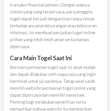
transaksi finansial pemain. Dengan adanya
sistem yang yang terpercaya, para penggila
togel dapat berjudi dengan bias tanpa cemas
terhadap ancaman kecurangan atau kebocoran
informasi. Ini membuat perjudian togel online
pilihan yang lebih lebih aman serta mampu
dipercaya.
Cara Main Togel Saat Ini
Bermain permainan togel saat ini amat mudah
dan dapat dilakukan oleh siapa saja yang ingin
berminat untuk uji nasibnya. Tahap awal yalah
memilih website permainan togel online yang
dapat dipercaya dan memiliki nama baik.
Penting bagi melakukan penelitian serta
memastikan bahwa website itu memberikan