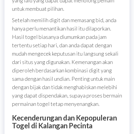
yang lalu yang dapat dapat menolong pemain
untuk membuat pilihan.
Setelah memilih digit dan memasang bid, anda
hanya perlu menantikan hasil itu dilaporkan.
Hasil togel biasanya diumumkan pada jam
tertentu setiap hari, dan anda dapat dengan
mudah mengecek keputusan itu langsung sekali
dari situs yang digunakan. Kemenangan akan
diperoleh berdasarkan kombinasi digit yang
sama dengan hasil undian. Penting untuk main
dengan bijak dan tidak menghabiskan melebihi
yang dapat dispendakan, supaya proses bermain
permainan togel tetap menyenangkan.
Kecenderungan dan Kepopuleran
Togel di Kalangan Pecinta