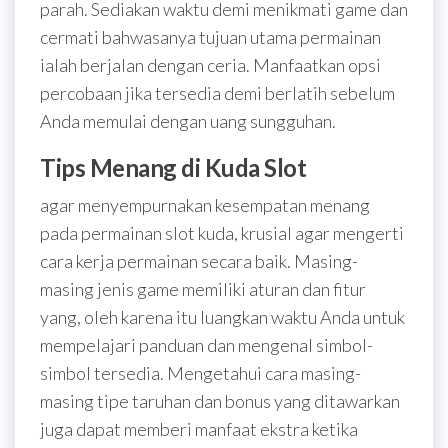
parah. Sediakan waktu demi menikmati game dan
cermati bahwasanya tujuan utama permainan
ialah berjalan dengan ceria. Manfaatkan opsi
percobaan jika tersedia demi berlatih sebelum
Anda memulai dengan uang sungguhan.
Tips Menang di Kuda Slot
agar menyempurnakan kesempatan menang
pada permainan slot kuda, krusial agar mengerti
cara kerja permainan secara baik. Masing-
masing jenis game memiliki aturan dan fitur
yang, oleh karena itu luangkan waktu Anda untuk
mempelajari panduan dan mengenal simbol-
simbol tersedia. Mengetahui cara masing-
masing tipe taruhan dan bonus yang ditawarkan
juga dapat memberi manfaat ekstra ketika