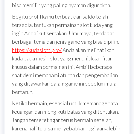
bisa memilih yang paling nyaman digunakan.
Begitu profil kamu terbuat dan saldo telah
tersedia, tentukan permainan slot kuda yang
ingin Anda ikut sertakan. Umumnya, terdapat
berbagai tema dan jenis game yang bisa dipilih.
https://kudaslott.pro/
Anda akan melihat ikon
kuda pada mesin slot yang menunjukkan fitur
khusus dalam permainan ini. Ambil beberapa
saat demi memahami aturan dan pengembalian
yang ditawarkan dalam game ini sebelum mulai
bertaruh.
Ketika bermain, esensial untuk memanage tata
keuangan dan mengikuti batas yang ditentukan.
Jangan terseret agar terus bermain setelah,
karena hal itu bisa menyebabkan rugi yang lebih