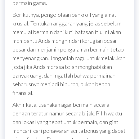
bermain game.
Berikutnya, pengelolaan bankroll yang amat
krusial. Tentukan anggaran yang jelas sebelum
memulai bermain dan ikuti batasan itu. Ini akan
membantu Anda menghindari kerugian besar
besar dan menjamin pengalaman bermain tetap
menyenangkan. Janganlah ragu untuk melakukan
jeda jika Anda merasa telah menghabiskan
banyak uang, dan ingatlah bahwa permainan
seharusnya menjadi hiburan, bukan beban
finansial.
Akhir kata, usahakan agar bermain secara
dengan teratur namun secara bijak. Pilih waktu
dan lokasi yang tepat untuk bermain, dan giat
mencari-cari penawaran serta bonus yang dapat