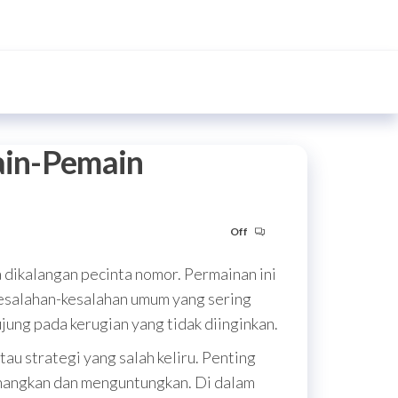
ain-Pemain
Off
a dikalangan pecinta nomor. Permainan ini
esalahan-kesalahan umum yang sering
ung pada kerugian yang tidak diinginkan.
au strategi yang salah keliru. Penting
enangkan dan menguntungkan. Di dalam