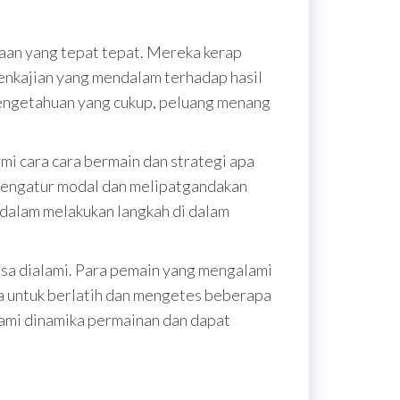
aan yang tepat tepat. Mereka kerap
penkajian yang mendalam terhadap hasil
engetahuan yang cukup, peluang menang
ami cara cara bermain dan strategi apa
 mengatur modal dan melipatgandakan
dalam melakukan langkah di dalam
asa dialami. Para pemain yang mengalami
sa untuk berlatih dan mengetes beberapa
ami dinamika permainan dan dapat