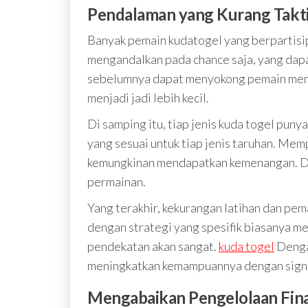
Pendalaman yang Kurang Takt
Banyak pemain kudatogel yang berpartisi
mengandalkan pada chance saja, yang dapa
sebelumnya dapat menyokong pemain meng
menjadi jadi lebih kecil.
Di samping itu, tiap jenis kuda togel puny
yang sesuai untuk tiap jenis taruhan. Me
kemungkinan mendapatkan kemenangan. De
permainan.
Yang terakhir, kekurangan latihan dan pe
dengan strategi yang spesifik biasanya m
pendekatan akan sangat.
kuda togel
Denga
meningkatkan kemampuannya dengan signi
Mengabaikan Pengelolaan Fina