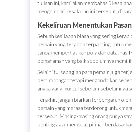
tulisan ini, kami akan membahas 5 kesala
menghindari kesalahan ini tersebut, diha
Kekeliruan Menentukan Pasa
Sebuah kesilapan biasa yang sering kerap
pemain yang tergoda terpancing untuk me
tanpa memperhatikan pola dan data, hasil 
pemahaman yang baik sebelumnya memilih 
Selain itu, sebagian para pemain juga ter
pertimbangan tetapi mengandalkan sepenu
angka yang muncul sebelum-sebelumnya se
Terakhir, jangan biarkan terpengaruh oleh
pemain yang merasa terdorong untuk menur
tersebut. Masing-masing orang punya strate
penting agar membuat pilihan berdasarkan 