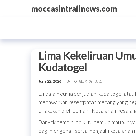
Skip
moccasintrailnews.com
to
the
content
Lima Kekeliruan Um
Kudatogel
June 22, 2026
By
fOT8EJXjf0m8ov5
Di dalam dunia perjudian, kuda togel atau
menawarkan kesempatan menang yang begit
dilakukan oleh pemain. Kesalahan-kesalah
Banyak pemain, baik itu pemula maupun yan
bagi mengenali serta menjauhi kesalahan 