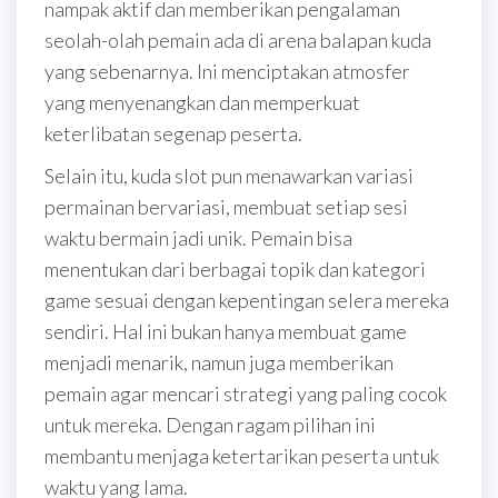
nampak aktif dan memberikan pengalaman
seolah-olah pemain ada di arena balapan kuda
yang sebenarnya. Ini menciptakan atmosfer
yang menyenangkan dan memperkuat
keterlibatan segenap peserta.
Selain itu, kuda slot pun menawarkan variasi
permainan bervariasi, membuat setiap sesi
waktu bermain jadi unik. Pemain bisa
menentukan dari berbagai topik dan kategori
game sesuai dengan kepentingan selera mereka
sendiri. Hal ini bukan hanya membuat game
menjadi menarik, namun juga memberikan
pemain agar mencari strategi yang paling cocok
untuk mereka. Dengan ragam pilihan ini
membantu menjaga ketertarikan peserta untuk
waktu yang lama.