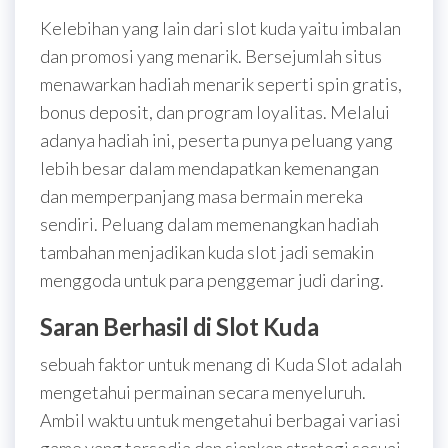
Kelebihan yang lain dari slot kuda yaitu imbalan
dan promosi yang menarik. Bersejumlah situs
menawarkan hadiah menarik seperti spin gratis,
bonus deposit, dan program loyalitas. Melalui
adanya hadiah ini, peserta punya peluang yang
lebih besar dalam mendapatkan kemenangan
dan memperpanjang masa bermain mereka
sendiri. Peluang dalam memenangkan hadiah
tambahan menjadikan kuda slot jadi semakin
menggoda untuk para penggemar judi daring.
Saran Berhasil di Slot Kuda
sebuah faktor untuk menang di Kuda Slot adalah
mengetahui permainan secara menyeluruh.
Ambil waktu untuk mengetahui berbagai variasi