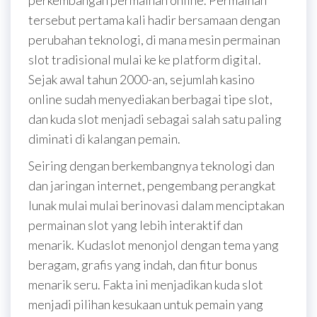
perkembangan permainan online. Permainan
tersebut pertama kali hadir bersamaan dengan
perubahan teknologi, di mana mesin permainan
slot tradisional mulai ke ke platform digital.
Sejak awal tahun 2000-an, sejumlah kasino
online sudah menyediakan berbagai tipe slot,
dan kuda slot menjadi sebagai salah satu paling
diminati di kalangan pemain.
Seiring dengan berkembangnya teknologi dan
dan jaringan internet, pengembang perangkat
lunak mulai mulai berinovasi dalam menciptakan
permainan slot yang lebih interaktif dan
menarik. Kudaslot menonjol dengan tema yang
beragam, grafis yang indah, dan fitur bonus
menarik seru. Fakta ini menjadikan kuda slot
menjadi pilihan kesukaan untuk pemain yang