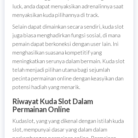
luck, anda dapat menyaksikan adrenalinnya saat
menyaksikan kuda pilihannya di track.
Selain dapat dimainkan secara sendiri, kuda slot
juga biasa menghadirkan fungsi sosial, di mana
pemain dapat berkoneksi dengan user lain. Ini
menghasilkan suasana kompetitif yang
meningkatkan serunya dalam bermain. Kuda slot
telah menjadi pilihan utama bagi sejumlah
pecinta permainan online dengan keasyikan dan
potensi hadiah yang menarik.
Riwayat Kuda Slot Dalam
Permainan Online
Kudaslot, yang yang dikenal dengan istilah kuda
slot, mempunyai dasar yang dalam dalam