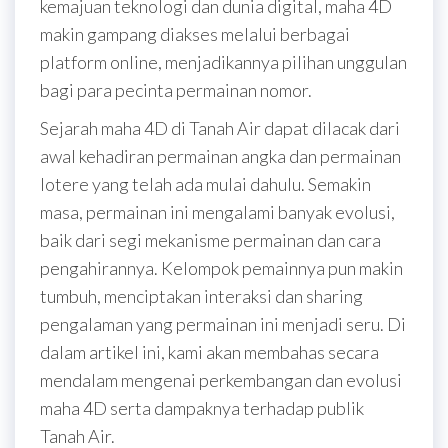
kemajuan teknologi dan dunia digital, maha 4D
makin gampang diakses melalui berbagai
platform online, menjadikannya pilihan unggulan
bagi para pecinta permainan nomor.
Sejarah maha 4D di Tanah Air dapat dilacak dari
awal kehadiran permainan angka dan permainan
lotere yang telah ada mulai dahulu. Semakin
masa, permainan ini mengalami banyak evolusi,
baik dari segi mekanisme permainan dan cara
pengahirannya. Kelompok pemainnya pun makin
tumbuh, menciptakan interaksi dan sharing
pengalaman yang permainan ini menjadi seru. Di
dalam artikel ini, kami akan membahas secara
mendalam mengenai perkembangan dan evolusi
maha 4D serta dampaknya terhadap publik
Tanah Air.