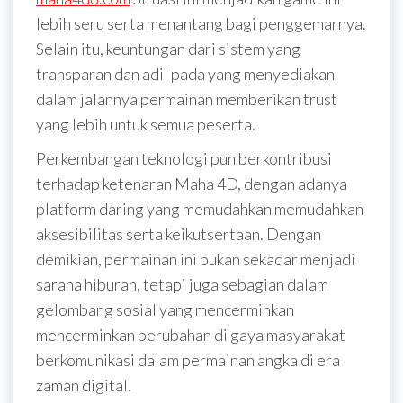
lebih seru serta menantang bagi penggemarnya.
Selain itu, keuntungan dari sistem yang
transparan dan adil pada yang menyediakan
dalam jalannya permainan memberikan trust
yang lebih untuk semua peserta.
Perkembangan teknologi pun berkontribusi
terhadap ketenaran Maha 4D, dengan adanya
platform daring yang memudahkan memudahkan
aksesibilitas serta keikutsertaan. Dengan
demikian, permainan ini bukan sekadar menjadi
sarana hiburan, tetapi juga sebagian dalam
gelombang sosial yang mencerminkan
mencerminkan perubahan di gaya masyarakat
berkomunikasi dalam permainan angka di era
zaman digital.