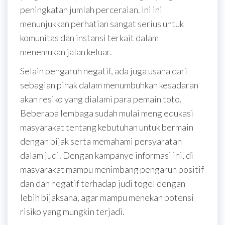
peningkatan jumlah perceraian. Ini ini
menunjukkan perhatian sangat serius untuk
komunitas dan instansi terkait dalam
menemukan jalan keluar.
Selain pengaruh negatif, ada juga usaha dari
sebagian pihak dalam menumbuhkan kesadaran
akan resiko yang dialami para pemain toto.
Beberapa lembaga sudah mulai meng edukasi
masyarakat tentang kebutuhan untuk bermain
dengan bijak serta memahami persyaratan
dalam judi. Dengan kampanye informasi ini, di
masyarakat mampu menimbang pengaruh positif
dan dan negatif terhadap judi togel dengan
lebih bijaksana, agar mampu menekan potensi
risiko yang mungkin terjadi.