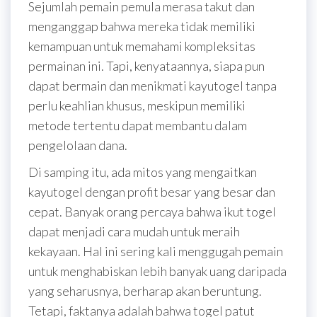
Sejumlah pemain pemula merasa takut dan
menganggap bahwa mereka tidak memiliki
kemampuan untuk memahami kompleksitas
permainan ini. Tapi, kenyataannya, siapa pun
dapat bermain dan menikmati kayutogel tanpa
perlu keahlian khusus, meskipun memiliki
metode tertentu dapat membantu dalam
pengelolaan dana.
Di samping itu, ada mitos yang mengaitkan
kayutogel dengan profit besar yang besar dan
cepat. Banyak orang percaya bahwa ikut togel
dapat menjadi cara mudah untuk meraih
kekayaan. Hal ini sering kali menggugah pemain
untuk menghabiskan lebih banyak uang daripada
yang seharusnya, berharap akan beruntung.
Tetapi, faktanya adalah bahwa togel patut