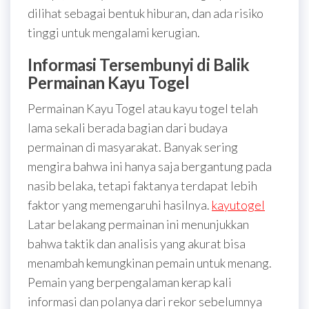
dilihat sebagai bentuk hiburan, dan ada risiko
tinggi untuk mengalami kerugian.
Informasi Tersembunyi di Balik
Permainan Kayu Togel
Permainan Kayu Togel atau kayu togel telah
lama sekali berada bagian dari budaya
permainan di masyarakat. Banyak sering
mengira bahwa ini hanya saja bergantung pada
nasib belaka, tetapi faktanya terdapat lebih
faktor yang memengaruhi hasilnya.
kayutogel
Latar belakang permainan ini menunjukkan
bahwa taktik dan analisis yang akurat bisa
menambah kemungkinan pemain untuk menang.
Pemain yang berpengalaman kerap kali
informasi dan polanya dari rekor sebelumnya