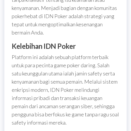
kenyamanan. Menjadi bagian dengan komunitas
pokerhebat di IDN Poker adalah strategi yang
tepat untuk mengoptimalkan kesenangan
bermain Anda.
Kelebihan IDN Poker
Platform ini adalah sebuah platform terbaik
untuk para pecinta game poker daring. Salah
satu keunggulan utama ialah jamin safety serta
kenyamanan bagi semua pemain. Melalui sistem
enkripsi modern, IDN Poker melindungi
informasi pribadi dan transaksi keuangan
pemain dari ancaman serangan siber, sehingga
pengguna bisa berfokus ke game tanpa ragu soal
safety informasi mereka.