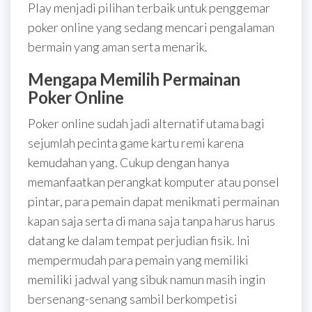
Play menjadi pilihan terbaik untuk penggemar
poker online yang sedang mencari pengalaman
bermain yang aman serta menarik.
Mengapa Memilih Permainan
Poker Online
Poker online sudah jadi alternatif utama bagi
sejumlah pecinta game kartu remi karena
kemudahan yang. Cukup dengan hanya
memanfaatkan perangkat komputer atau ponsel
pintar, para pemain dapat menikmati permainan
kapan saja serta di mana saja tanpa harus harus
datang ke dalam tempat perjudian fisik. Ini
mempermudah para pemain yang memiliki
memiliki jadwal yang sibuk namun masih ingin
bersenang-senang sambil berkompetisi