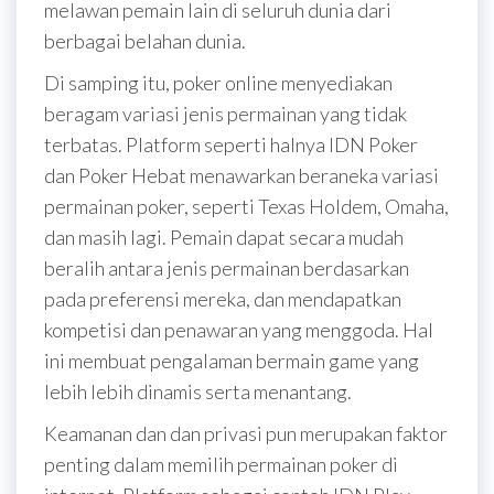
melawan pemain lain di seluruh dunia dari
berbagai belahan dunia.
Di samping itu, poker online menyediakan
beragam variasi jenis permainan yang tidak
terbatas. Platform seperti halnya IDN Poker
dan Poker Hebat menawarkan beraneka variasi
permainan poker, seperti Texas Holdem, Omaha,
dan masih lagi. Pemain dapat secara mudah
beralih antara jenis permainan berdasarkan
pada preferensi mereka, dan mendapatkan
kompetisi dan penawaran yang menggoda. Hal
ini membuat pengalaman bermain game yang
lebih lebih dinamis serta menantang.
Keamanan dan dan privasi pun merupakan faktor
penting dalam memilih permainan poker di