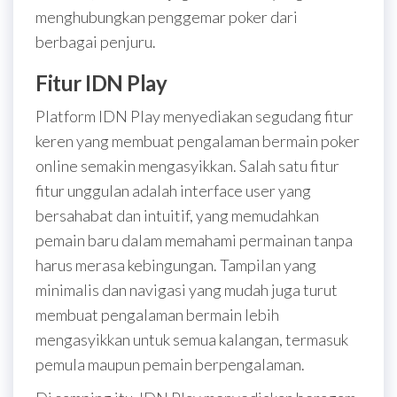
menghubungkan penggemar poker dari
berbagai penjuru.
Fitur IDN Play
Platform IDN Play menyediakan segudang fitur
keren yang membuat pengalaman bermain poker
online semakin mengasyikkan. Salah satu fitur
fitur unggulan adalah interface user yang
bersahabat dan intuitif, yang memudahkan
pemain baru dalam memahami permainan tanpa
harus merasa kebingungan. Tampilan yang
minimalis dan navigasi yang mudah juga turut
membuat pengalaman bermain lebih
mengasyikkan untuk semua kalangan, termasuk
pemula maupun pemain berpengalaman.