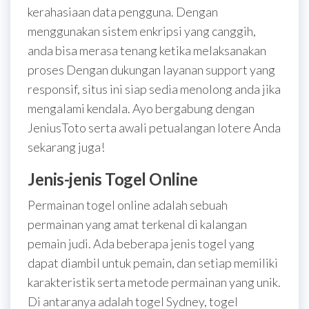
kerahasiaan data pengguna. Dengan
menggunakan sistem enkripsi yang canggih,
anda bisa merasa tenang ketika melaksanakan
proses Dengan dukungan layanan support yang
responsif, situs ini siap sedia menolong anda jika
mengalami kendala. Ayo bergabung dengan
JeniusToto serta awali petualangan lotere Anda
sekarang juga!
Jenis-jenis Togel Online
Permainan togel online adalah sebuah
permainan yang amat terkenal di kalangan
pemain judi. Ada beberapa jenis togel yang
dapat diambil untuk pemain, dan setiap memiliki
karakteristik serta metode permainan yang unik.
Di antaranya adalah togel Sydney, togel