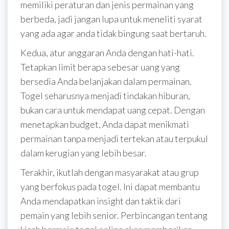
memiliki peraturan dan jenis permainan yang
berbeda, jadi jangan lupa untuk meneliti syarat
yang ada agar anda tidak bingung saat bertaruh.
Kedua, atur anggaran Anda dengan hati-hati.
Tetapkan limit berapa sebesar uang yang
bersedia Anda belanjakan dalam permainan.
Togel seharusnya menjadi tindakan hiburan,
bukan cara untuk mendapat uang cepat. Dengan
menetapkan budget, Anda dapat menikmati
permainan tanpa menjadi tertekan atau terpukul
dalam kerugian yang lebih besar.
Terakhir, ikutlah dengan masyarakat atau grup
yang berfokus pada togel. Ini dapat membantu
Anda mendapatkan insight dan taktik dari
pemain yang lebih senior. Perbincangan tentang