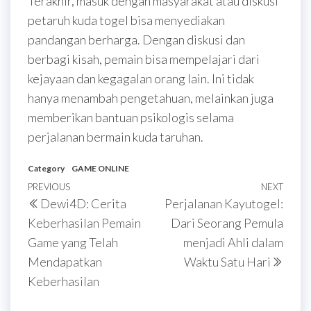
Terakhir, masuk dengan masyarakat atau diskusi
petaruh kuda togel bisa menyediakan
pandangan berharga. Dengan diskusi dan
berbagi kisah, pemain bisa mempelajari dari
kejayaan dan kegagalan orang lain. Ini tidak
hanya menambah pengetahuan, melainkan juga
memberikan bantuan psikologis selama
perjalanan bermain kuda taruhan.
Category
GAME ONLINE
Post
Previous
PREVIOUS
NEXT
Next
Dewi4D: Cerita
Perjalanan Kayutogel:
navigation
Post
Post
Keberhasilan Pemain
Dari Seorang Pemula
Game yang Telah
menjadi Ahli dalam
Mendapatkan
Waktu Satu Hari
Keberhasilan