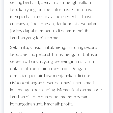
sering berhasil, pemain bisa menghasilkan
tebakan yang jauh berinformasi. Contohnya,
memperhatikan pada aspek seperti situasi
cuacanya, tipe lintasan, dan kondisi kesehatan
jockey dapat membantu di dalam memilih
taruhan yang lebih cermat.
Selain itu, krusial untuk mengatur uang secara
tepat. Setiap petaruh harus mengatur batasan
seberapa banyak yang berkeinginan ditaruh
dalam satu permainan bermain. Dengan
demikian, pemain bisa menjauhkan diri dari
risiko kehilangan besar dan masih menikmati
kesenangan bertanding. Memanfaatkan metode
taruhan disiplin pun dapat memperbesar
kemungkinan untuk meraih profit.