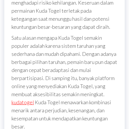
menghadapi risiko kehilangan. Keseruan dalam
permainan Kuda Togel terletak pada
ketegangan saat menunggu hasil dan potensi
keuntungan besar-besaran yang dapat diraih.
Satu alasan mengapa Kuda Togel semakin
populer adalah karena sistem taruhan yang
sederhana dan mudah dipahami. Dengan adanya
berbagai pilihan taruhan, pemain baru pun dapat
dengan cepat beradaptasi dan mulai
berpartisipasi. Di samping itu, banyak platform
online yang menyediakan Kuda Togel, yang
membuat aksesibilitas semakin meningkat.
kudatogel
Kuda Togel menawarkan kombinasi
menarik antara perjudian, kesenangan, dan
kesempatan untuk mendapatkan keuntungan
besar.