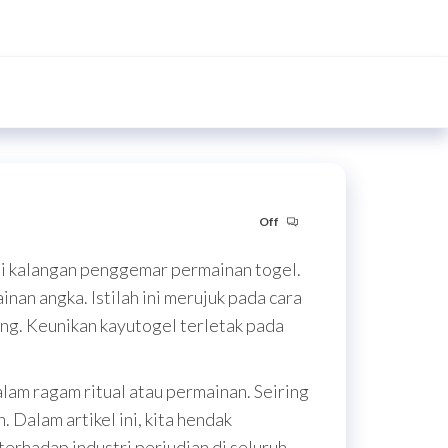
Off
di kalangan penggemar permainan togel.
inan angka. Istilah ini merujuk pada cara
g. Keunikan kayutogel terletak pada
lam ragam ritual atau permainan. Seiring
 Dalam artikel ini, kita hendak
erhadap industri perjudian di seluruh