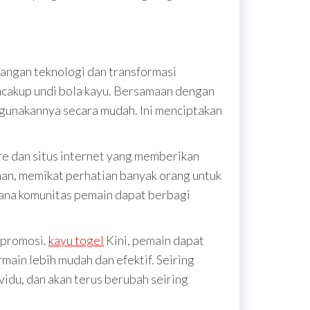
bangan teknologi dan transformasi
ncakup undi bola kayu. Bersamaan dengan
ggunakannya secara mudah. Ini menciptakan
e dan situs internet yang memberikan
an, memikat perhatian banyak orang untuk
 mana komunitas pemain dapat berbagi
n promosi.
kayu togel
Kini, pemain dapat
ain lebih mudah dan efektif. Seiring
vidu, dan akan terus berubah seiring