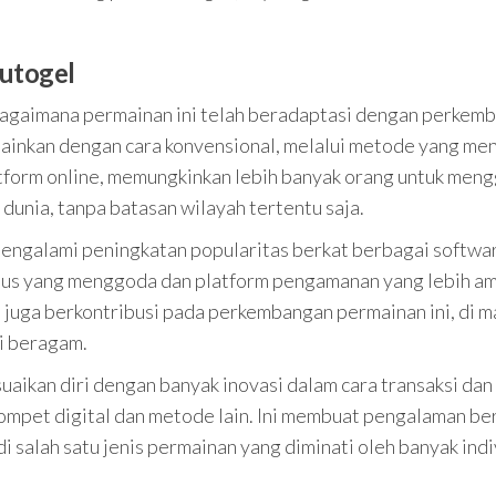
utogel
i bagaimana permainan ini telah beradaptasi dengan perkem
mainkan dengan cara konvensional, melalui metode yang me
platform online, memungkinkan lebih banyak orang untuk men
 dunia, tanpa batasan wilayah tertentu saja.
engalami peningkatan popularitas berkat berbagai softwar
us yang menggoda dan platform pengamanan yang lebih am
ia juga berkontribusi pada perkembangan permainan ini, di
di beragam.
suaikan diri dengan banyak inovasi dalam cara transaksi da
ompet digital dan metode lain. Ini membuat pengalaman berm
i salah satu jenis permainan yang diminati oleh banyak indi