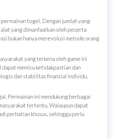
h permainan togel. Dengan jumlah yang
 alat yang dimanfaatkan oleh peserta
asi bukan hanya merevolusi metode orang
asyarakat yang terkena oleh game ini
el dapat memicu ketidakpastian dan
is dan stabilitas finansial individu.
egal. Permainan ini mendukung berbagai
a masyarakat tertentu. Walaupun dapat
di perhatian khusus, sehingga perlu