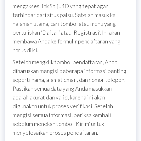
mengakses link Salju4D yang tepat agar
terhindar dari situs palsu. Setelah masuk ke
halaman utama, cari tombol atau menu yang
bertuliskan ‘Daftar’ atau ‘Registrasi’. Ini akan
membawa Anda ke formulir pendaftaran yang
harus diisi.
Setelah mengklik tombol pendaftaran, Anda
diharuskan mengisi beberapa informasi penting
seperti nama, alamat email, dan nomor telepon.
Pastikan semua data yang Anda masukkan
adalah akurat dan valid, karena ini akan
digunakan untuk proses verifikasi. Setelah
mengisi semua informasi, periksa kembali
sebelum menekan tombol ‘Kirim’ untuk
menyelesaikan proses pendaftaran.