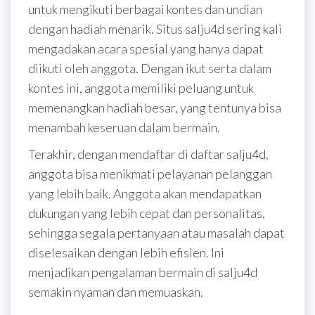
untuk mengikuti berbagai kontes dan undian
dengan hadiah menarik. Situs salju4d sering kali
mengadakan acara spesial yang hanya dapat
diikuti oleh anggota. Dengan ikut serta dalam
kontes ini, anggota memiliki peluang untuk
memenangkan hadiah besar, yang tentunya bisa
menambah keseruan dalam bermain.
Terakhir, dengan mendaftar di daftar salju4d,
anggota bisa menikmati pelayanan pelanggan
yang lebih baik. Anggota akan mendapatkan
dukungan yang lebih cepat dan personalitas,
sehingga segala pertanyaan atau masalah dapat
diselesaikan dengan lebih efisien. Ini
menjadikan pengalaman bermain di salju4d
semakin nyaman dan memuaskan.