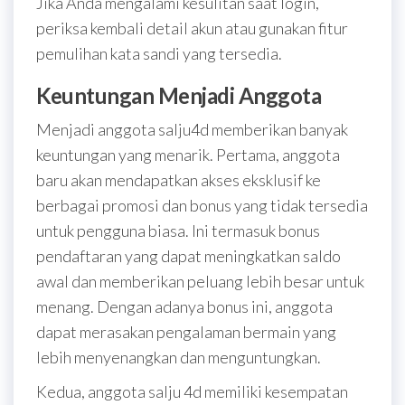
Jika Anda mengalami kesulitan saat login,
periksa kembali detail akun atau gunakan fitur
pemulihan kata sandi yang tersedia.
Keuntungan Menjadi Anggota
Menjadi anggota salju4d memberikan banyak
keuntungan yang menarik. Pertama, anggota
baru akan mendapatkan akses eksklusif ke
berbagai promosi dan bonus yang tidak tersedia
untuk pengguna biasa. Ini termasuk bonus
pendaftaran yang dapat meningkatkan saldo
awal dan memberikan peluang lebih besar untuk
menang. Dengan adanya bonus ini, anggota
dapat merasakan pengalaman bermain yang
lebih menyenangkan dan menguntungkan.
Kedua, anggota salju 4d memiliki kesempatan