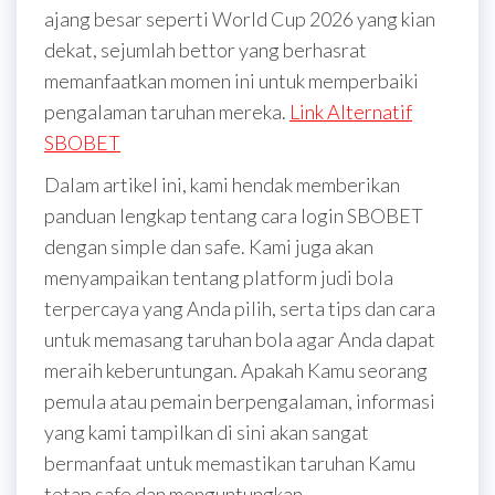
ajang besar seperti World Cup 2026 yang kian
dekat, sejumlah bettor yang berhasrat
memanfaatkan momen ini untuk memperbaiki
pengalaman taruhan mereka.
Link Alternatif
SBOBET
Dalam artikel ini, kami hendak memberikan
panduan lengkap tentang cara login SBOBET
dengan simple dan safe. Kami juga akan
menyampaikan tentang platform judi bola
terpercaya yang Anda pilih, serta tips dan cara
untuk memasang taruhan bola agar Anda dapat
meraih keberuntungan. Apakah Kamu seorang
pemula atau pemain berpengalaman, informasi
yang kami tampilkan di sini akan sangat
bermanfaat untuk memastikan taruhan Kamu
tetap safe dan menguntungkan.