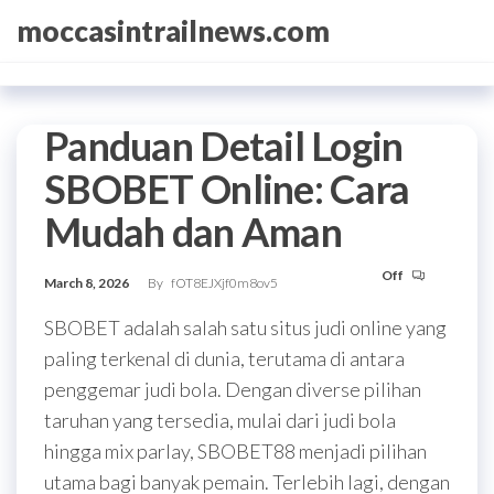
Skip
moccasintrailnews.com
to
the
content
Panduan Detail Login
SBOBET Online: Cara
Mudah dan Aman
Off
March 8, 2026
By
fOT8EJXjf0m8ov5
SBOBET adalah salah satu situs judi online yang
paling terkenal di dunia, terutama di antara
penggemar judi bola. Dengan diverse pilihan
taruhan yang tersedia, mulai dari judi bola
hingga mix parlay, SBOBET88 menjadi pilihan
utama bagi banyak pemain. Terlebih lagi, dengan