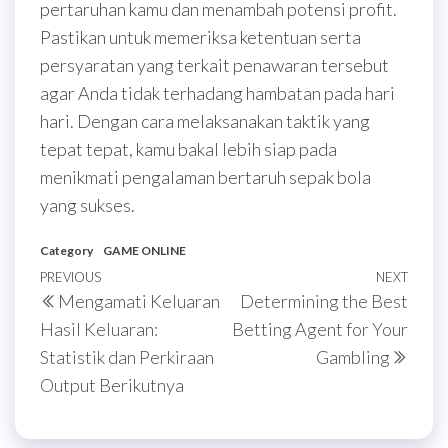
pertaruhan kamu dan menambah potensi profit.
Pastikan untuk memeriksa ketentuan serta
persyaratan yang terkait penawaran tersebut
agar Anda tidak terhadang hambatan pada hari
hari. Dengan cara melaksanakan taktik yang
tepat tepat, kamu bakal lebih siap pada
menikmati pengalaman bertaruh sepak bola
yang sukses.
Category
GAME ONLINE
Post
Previous
PREVIOUS
NEXT
Next
Mengamati Keluaran
Determining the Best
navigation
Post
Post
Hasil Keluaran:
Betting Agent for Your
Statistik dan Perkiraan
Gambling
Output Berikutnya