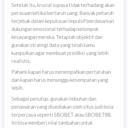
Setelah itu, krusial supaya tidak terhadang akan
perasaan ketika bertaruh uang. Banyak petaruh
terjebak dalam keputusan impulsif berdasarkan
dukungan emosional terhadap kelompok
kesayangan mereka. Tetaplah objektif dan
gunakan strategi data yang telah kamu
kumpulkan agar membuat prediksi yang lebih
realistis.
Pahami kapan harus menempatkan pertaruhan
dan kapan harus menunggu kesempatan yang
lebih.
Sebagai penutup, gunakan imbuhan dan
penawaran yang disediakan oleh situs judi bola
terpercaya seperti SBOBET atau SBOBET88.
Ini bisa memberi nilai tambahan untuk