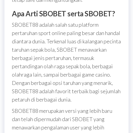
Apa Arti SBOBET serta SBOBET?
SBOBET88 adalah salah satu platform
pertaruhan sport online paling besar dan handal
diantara dunia. Terkenal luas di kalangan pecinta
taruhan sepak bola, SBOBET menawarkan
berbagai jenis pertaruhan, termasuk
pertandingan olah raga sepak bola, berbagai
olahraga lain, sampai berbagai game casino.
Dengan berbagai opsi taruhan yang menarik,
SBOBET88 adalah favorit terbaik bagi sejumlah
petaruh di berbagai dunia.
SBOBET88 merupakan versi yang lebih baru
dan telah dipermudah dari SBOBET yang
menawarkan pengalaman user yang lebih