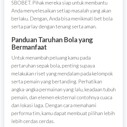
SBOBET. Pihak mereka siap untuk membantu
Anda menyelesaikan setiap masalah yang akan
berlaku. Dengan, Anda bisa menikmati bet bola
serta parlay dengan tenang serta aman.
Panduan Taruhan Bola yang
Bermanfaat
Untuk menambah peluang kamu pada
pertaruhan sepak bola, penting supaya
melakukan riset yang mendalam pada kelompok
serta pemain yang bertanding. Perhatikan
angka-angka permainan yang lalu, keadaan tubuh
pemain, dan elemen eksternal contohnya cuaca
dan lokasi laga. Dengan cara memahami
performa tim, kamu dapat membuat pilihan lebih
lebih cerdas cerdas.