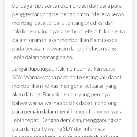
berbagai tips serta rekomendasi dari para para
penggemar yang berpengalaman. Mereka kerap
membagi data terbaru tentang prediksi dan
taktik permainan yang terbukti efektif. Ikut serta
dalam forum ini akan memberikan Kamu akses
pada beragam wawasan dan penjelasan yang
lebih dalam tentang paito.
Jangan lupa juga untuk memperhatikan paito
SDY. Warna-warna pada paito sering kali dapat
memberikan indikasi mengenai keluaran yang
akan datang. Banyak pemain yang percaya
bahwa warna-warna spesifik dapat menolong
para pemain dalam memilih memilih nomor yang
lebih tepat. Dengan demikian, menggabungkan
data dari paito warna SDY dan informasi