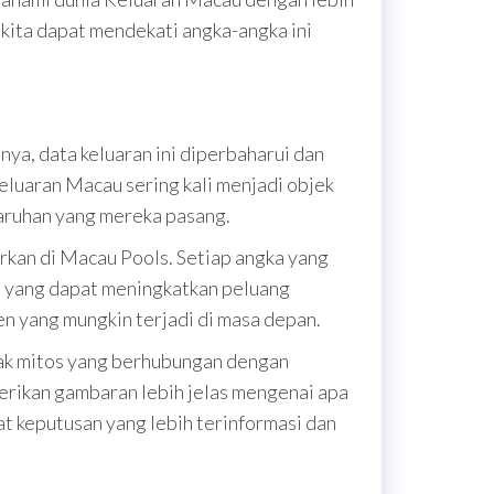
a kita dapat mendekati angka-angka ini
nya, data keluaran ini diperbaharui dan
eluaran Macau sering kali menjadi objek
taruhan yang mereka pasang.
rkan di Macau Pools. Setiap angka yang
gi yang dapat meningkatkan peluang
en yang mungkin terjadi di masa depan.
yak mitos yang berhubungan dengan
berikan gambaran lebih jelas mengenai apa
t keputusan yang lebih terinformasi dan