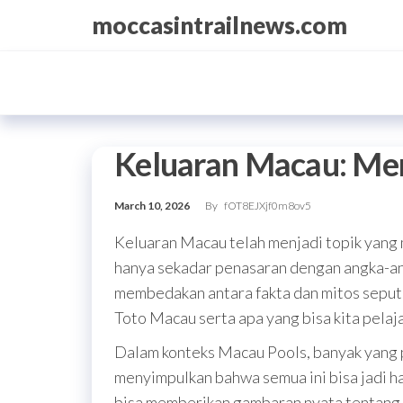
Skip
moccasintrailnews.com
to
the
content
Keluaran Macau: Men
March 10, 2026
By
fOT8EJXjf0m8ov5
Keluaran Macau telah menjadi topik yang 
hanya sekadar penasaran dengan angka-ang
membedakan antara fakta dan mitos seputa
Toto Macau serta apa yang bisa kita pelajar
Dalam konteks Macau Pools, banyak yang pe
menyimpulkan bahwa semua ini bisa jadi h
bisa memberikan gambaran nyata tentang 