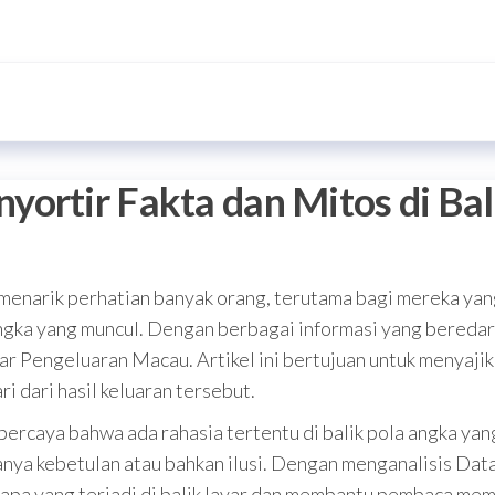
yortir Fakta dan Mitos di Ba
menarik perhatian banyak orang, terutama bagi mereka yan
ka yang muncul. Dengan berbagai informasi yang beredar di
r Pengeluaran Macau. Artikel ini bertujuan untuk menyaji
i dari hasil keluaran tersebut.
rcaya bahwa ada rahasia tertentu di balik pola angka yang
anya kebetulan atau bahkan ilusi. Dengan menganalisis Da
apa yang terjadi di balik layar dan membantu pembaca me