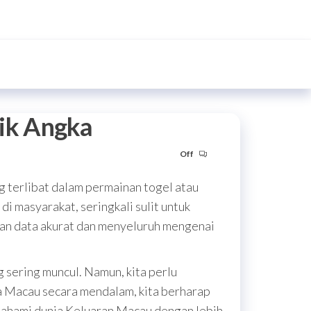
lik Angka
Off
g terlibat dalam permainan togel atau
 masyarakat, seringkali sulit untuk
kan data akurat dan menyeluruh mengenai
 sering muncul. Namun, kita perlu
ta Macau secara mendalam, kita berharap
mahami dunia Keluaran Macau dengan lebih