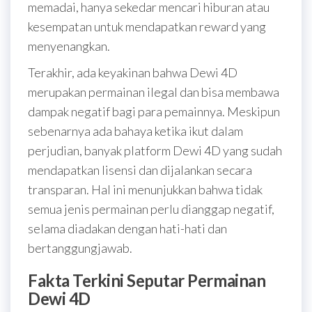
memadai, hanya sekedar mencari hiburan atau
kesempatan untuk mendapatkan reward yang
menyenangkan.
Terakhir, ada keyakinan bahwa Dewi 4D
merupakan permainan ilegal dan bisa membawa
dampak negatif bagi para pemainnya. Meskipun
sebenarnya ada bahaya ketika ikut dalam
perjudian, banyak platform Dewi 4D yang sudah
mendapatkan lisensi dan dijalankan secara
transparan. Hal ini menunjukkan bahwa tidak
semua jenis permainan perlu dianggap negatif,
selama diadakan dengan hati-hati dan
bertanggungjawab.
Fakta Terkini Seputar Permainan
Dewi 4D