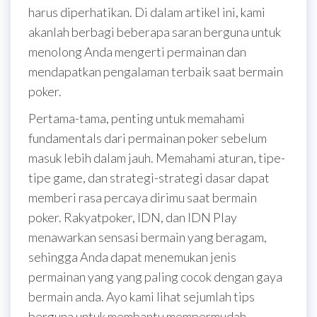
harus diperhatikan. Di dalam artikel ini, kami
akanlah berbagi beberapa saran berguna untuk
menolong Anda mengerti permainan dan
mendapatkan pengalaman terbaik saat bermain
poker.
Pertama-tama, penting untuk memahami
fundamentals dari permainan poker sebelum
masuk lebih dalam jauh. Memahami aturan, tipe-
tipe game, dan strategi-strategi dasar dapat
memberi rasa percaya dirimu saat bermain
poker. Rakyatpoker, IDN, dan IDN Play
menawarkan sensasi bermain yang beragam,
sehingga Anda dapat menemukan jenis
permainan yang yang paling cocok dengan gaya
bermain anda. Ayo kami lihat sejumlah tips
berguna untuk membantu mempermudah