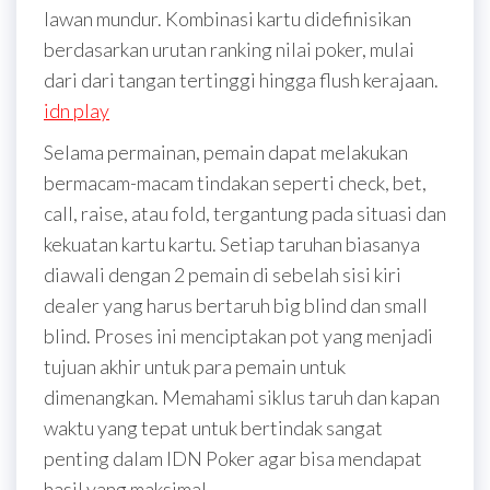
lawan mundur. Kombinasi kartu didefinisikan
berdasarkan urutan ranking nilai poker, mulai
dari dari tangan tertinggi hingga flush kerajaan.
idn play
Selama permainan, pemain dapat melakukan
bermacam-macam tindakan seperti check, bet,
call, raise, atau fold, tergantung pada situasi dan
kekuatan kartu kartu. Setiap taruhan biasanya
diawali dengan 2 pemain di sebelah sisi kiri
dealer yang harus bertaruh big blind dan small
blind. Proses ini menciptakan pot yang menjadi
tujuan akhir untuk para pemain untuk
dimenangkan. Memahami siklus taruh dan kapan
waktu yang tepat untuk bertindak sangat
penting dalam IDN Poker agar bisa mendapat
hasil yang maksimal.