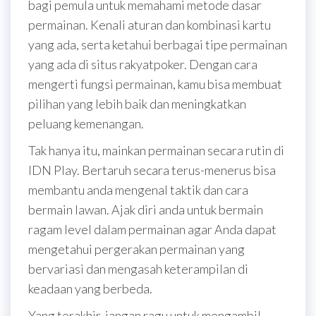
bagi pemula untuk memahami metode dasar
permainan. Kenali aturan dan kombinasi kartu
yang ada, serta ketahui berbagai tipe permainan
yang ada di situs rakyatpoker. Dengan cara
mengerti fungsi permainan, kamu bisa membuat
pilihan yang lebih baik dan meningkatkan
peluang kemenangan.
Tak hanya itu, mainkan permainan secara rutin di
IDN Play. Bertaruh secara terus-menerus bisa
membantu anda mengenal taktik dan cara
bermain lawan. Ajak diri anda untuk bermain
ragam level dalam permainan agar Anda dapat
mengetahui pergerakan permainan yang
bervariasi dan mengasah keterampilan di
keadaan yang berbeda.
Yang terakhir, jangan ragu untuk mengambil