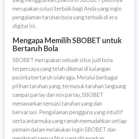
merupakan solusi terbaik bagi Anda yang ingin
pengalaman taruhan bola yang terbaik di era
digital ini.
Mengapa Memilih SBOBET untuk
Bertaruh Bola
SBOBET merupakan sebuah situs judi bola
terpercaya yang telah dikenal di kalangan
pecinta bertaruh olahraga. Melalui berbagai
pilihan taruhan yang, termasuk taruhan langsung
sampai parlay dan mix parlay, SBOBET
menawarkan sensasi taruhan yang dan
bervariasi. Pengalaman pengguna yang intuitif
serta antarmuka yang ramah memudahkan setiap
pemain dalam melakukan login SBOBET dan
menikmati semua fitur yang ditawarkan.