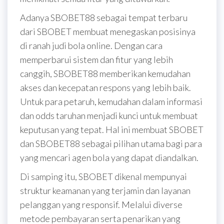
Adanya SBOBET88 sebagai tempat terbaru
dari SBOBET membuat menegaskan posisinya
di ranah judi bola online. Dengan cara
memperbarui sistem dan fitur yang lebih
canggih, SBOBET88 memberikan kemudahan
akses dan kecepatan respons yang lebih baik.
Untuk para petaruh, kemudahan dalam informasi
dan odds taruhan menjadi kunci untuk membuat
keputusan yang tepat. Hal ini membuat SBOBET
dan SBOBET88 sebagai pilihan utama bagi para
yang mencari agen bola yang dapat diandalkan.
Di samping itu, SBOBET dikenal mempunyai
struktur keamanan yang terjamin dan layanan
pelanggan yang responsif. Melalui diverse
metode pembayaran serta penarikan yang