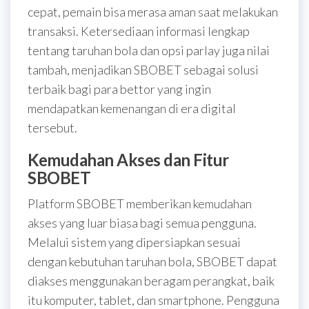
cepat, pemain bisa merasa aman saat melakukan
transaksi. Ketersediaan informasi lengkap
tentang taruhan bola dan opsi parlay juga nilai
tambah, menjadikan SBOBET sebagai solusi
terbaik bagi para bettor yang ingin
mendapatkan kemenangan di era digital
tersebut.
Kemudahan Akses dan Fitur
SBOBET
Platform SBOBET memberikan kemudahan
akses yang luar biasa bagi semua pengguna.
Melalui sistem yang dipersiapkan sesuai
dengan kebutuhan taruhan bola, SBOBET dapat
diakses menggunakan beragam perangkat, baik
itu komputer, tablet, dan smartphone. Pengguna