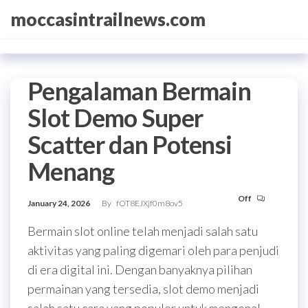
Skip
moccasintrailnews.com
to
the
content
Pengalaman Bermain
Slot Demo Super
Scatter dan Potensi
Menang
Off
January 24, 2026
By
fOT8EJXjf0m8ov5
Bermain slot online telah menjadi salah satu
aktivitas yang paling digemari oleh para penjudi
di era digital ini. Dengan banyaknya pilihan
permainan yang tersedia, slot demo menjadi