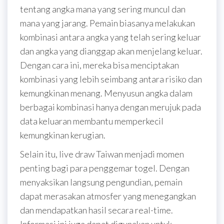
tentang angka mana yang sering muncul dan
mana yang jarang. Pemain biasanya melakukan
kombinasi antara angka yang telah sering keluar
dan angka yang dianggap akan menjelang keluar.
Dengan cara ini, mereka bisa menciptakan
kombinasi yang lebih seimbang antara risiko dan
kemungkinan menang. Menyusun angka dalam
berbagai kombinasi hanya dengan merujuk pada
data keluaran membantu memperkecil
kemungkinan kerugian.
Selain itu, live draw Taiwan menjadi momen
penting bagi para penggemar togel. Dengan
menyaksikan langsung pengundian, pemain
dapat merasakan atmosfer yang menegangkan
dan mendapatkan hasil secara real-time.