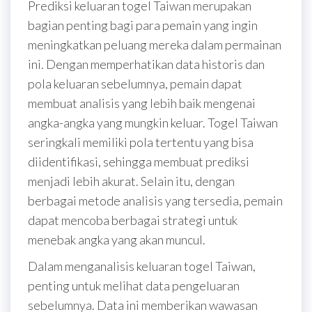
Prediksi keluaran togel Taiwan merupakan
bagian penting bagi para pemain yang ingin
meningkatkan peluang mereka dalam permainan
ini. Dengan memperhatikan data historis dan
pola keluaran sebelumnya, pemain dapat
membuat analisis yang lebih baik mengenai
angka-angka yang mungkin keluar. Togel Taiwan
seringkali memiliki pola tertentu yang bisa
diidentifikasi, sehingga membuat prediksi
menjadi lebih akurat. Selain itu, dengan
berbagai metode analisis yang tersedia, pemain
dapat mencoba berbagai strategi untuk
menebak angka yang akan muncul.
Dalam menganalisis keluaran togel Taiwan,
penting untuk melihat data pengeluaran
sebelumnya. Data ini memberikan wawasan