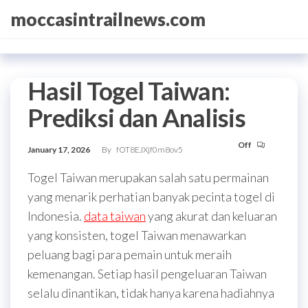
Skip
moccasintrailnews.com
to
the
content
Hasil Togel Taiwan:
Prediksi dan Analisis
Off
January 17, 2026
By
fOT8EJXjf0m8ov5
Togel Taiwan merupakan salah satu permainan
yang menarik perhatian banyak pecinta togel di
Indonesia.
data taiwan
yang akurat dan keluaran
yang konsisten, togel Taiwan menawarkan
peluang bagi para pemain untuk meraih
kemenangan. Setiap hasil pengeluaran Taiwan
selalu dinantikan, tidak hanya karena hadiahnya