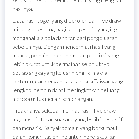
kepastian kepada semua pemain yang mengikuti
hasilnya.
Data hasil togel yang diperoleh dari live draw
ini sangat penting bagi para pemain yang ingin
menganalisis pola dan tren dari pengeluaran
sebelumnya. Dengan mencermati hasil yang
muncul, pemain dapat membuat prediksi yang
lebih akurat untuk permainan selanjutnya.
Setiap angka yang keluar memiliki makna
tertentu, dan dengan catatan data Taiwan yang
lengkap, pemain dapat meningkatkan peluang
mereka untuk meraih kemenangan.
Tidak hanya sekedar melihat hasil, live draw
juga menciptakan suasana yang lebih interaktif
dan menarik. Banyak pemain yang berkumpul
dalam komunitas online untuk mendiskusikan