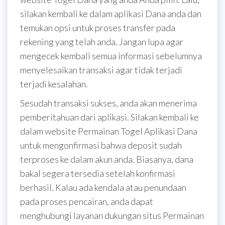
silakan kembali ke dalam aplikasi Dana anda dan
temukan opsi untuk proses transfer pada
rekening yang telah anda. Jangan lupa agar
mengecek kembali semua informasi sebelumnya
menyelesaikan transaksi agar tidak terjadi
terjadi kesalahan.
Sesudah transaksi sukses, anda akan menerima
pemberitahuan dari aplikasi. Silakan kembali ke
dalam website Permainan Togel Aplikasi Dana
untuk mengonfirmasi bahwa deposit sudah
terproses ke dalam akun anda. Biasanya, dana
bakal segera tersedia setelah konfirmasi
berhasil. Kalau ada kendala atau penundaan
pada proses pencairan, anda dapat
menghubungi layanan dukungan situs Permainan