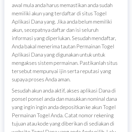
awal mula anda harus memastikan anda sudah
memiliki akun yang terdaftar di situs Togel
Aplikasi Dana yang. Jika anda belum memiliki
akun, secepatnya daftar dan isi seluruh
informasi yang diperlukan. Sesudah mendaftar,
Anda bakal menerima tautan Permainan Togel
Aplikasi Dana yang digunakan untuk untuk
mengakses sistem permainan. Pastikanlah situs
tersebut mempunyai ijin serta reputasi yang
supaya proses Anda aman.
Sesudah akun anda aktif, akses aplikasi Dana di
ponsel ponsel anda dan masukkan nominal dana
yang ingin ingin anda depositkan ke akun Togel
Permainan Togel Anda. Catat nomor rekening
tujuan atau kode yang diberikan di sediakan di
website Togel Dana yang anda Anda pilih. Lalu,