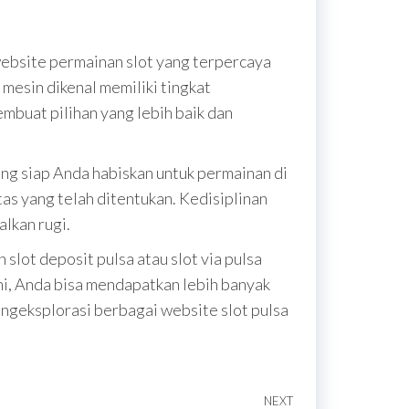
 website permainan slot yang terpercaya
 mesin dikenal memiliki tingkat
mbuat pilihan yang lebih baik dan
ang siap Anda habiskan untuk permainan di
tas yang telah ditentukan. Kedisiplinan
lkan rugi.
slot deposit pulsa atau slot via pulsa
i, Anda bisa mendapatkan lebih banyak
ngeksplorasi berbagai website slot pulsa
NEXT
Next