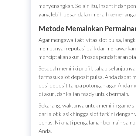
menyenangkan. Selain itu, insentif dan pe
yang lebih besar dalam meraih kemenangan
Metode Memainkan Permainan 
Agar mengawali aktivitas slot pulsa, langk
mempunyai reputasi baik dan menawarkan 
menciptakan akun. Proses pendaftaran bia
Sesudah memiliki profil, tahap selanjutny
termasuk slot deposit pulsa. Anda dapat m
opsi deposit tanpa potongan agar Anda men
di akun, dan kalian ready untuk bermain.
Sekarang, waktunya untuk memilih game sl
dari slot klasik hingga slot terkini denga
bonus. Nikmati pengalaman bermain sambi
Anda.