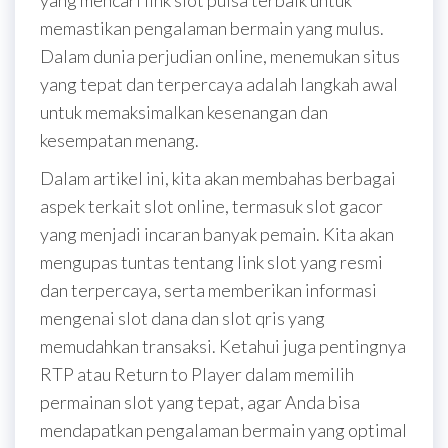
yang mencari link slot pulsa terbaik untuk
memastikan pengalaman bermain yang mulus.
Dalam dunia perjudian online, menemukan situs
yang tepat dan terpercaya adalah langkah awal
untuk memaksimalkan kesenangan dan
kesempatan menang.
Dalam artikel ini, kita akan membahas berbagai
aspek terkait slot online, termasuk slot gacor
yang menjadi incaran banyak pemain. Kita akan
mengupas tuntas tentang link slot yang resmi
dan terpercaya, serta memberikan informasi
mengenai slot dana dan slot qris yang
memudahkan transaksi. Ketahui juga pentingnya
RTP atau Return to Player dalam memilih
permainan slot yang tepat, agar Anda bisa
mendapatkan pengalaman bermain yang optimal