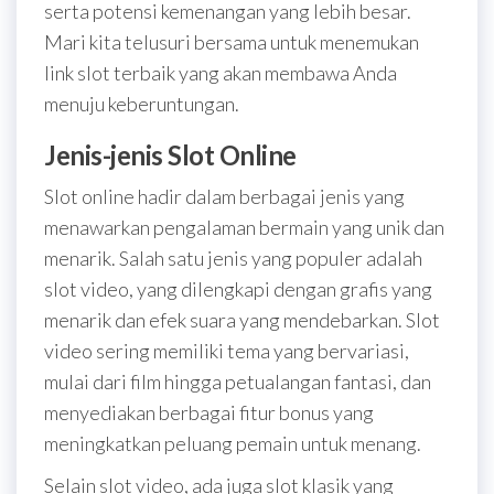
serta potensi kemenangan yang lebih besar.
Mari kita telusuri bersama untuk menemukan
link slot terbaik yang akan membawa Anda
menuju keberuntungan.
Jenis-jenis Slot Online
Slot online hadir dalam berbagai jenis yang
menawarkan pengalaman bermain yang unik dan
menarik. Salah satu jenis yang populer adalah
slot video, yang dilengkapi dengan grafis yang
menarik dan efek suara yang mendebarkan. Slot
video sering memiliki tema yang bervariasi,
mulai dari film hingga petualangan fantasi, dan
menyediakan berbagai fitur bonus yang
meningkatkan peluang pemain untuk menang.
Selain slot video, ada juga slot klasik yang