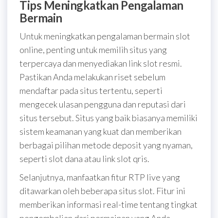
Tips Meningkatkan Pengalaman
Bermain
Untuk meningkatkan pengalaman bermain slot
online, penting untuk memilih situs yang
terpercaya dan menyediakan link slot resmi.
Pastikan Anda melakukan riset sebelum
mendaftar pada situs tertentu, seperti
mengecek ulasan pengguna dan reputasi dari
situs tersebut. Situs yang baik biasanya memiliki
sistem keamanan yang kuat dan memberikan
berbagai pilihan metode deposit yang nyaman,
seperti slot dana atau link slot qris.
Selanjutnya, manfaatkan fitur RTP live yang
ditawarkan oleh beberapa situs slot. Fitur ini
memberikan informasi real-time tentang tingkat