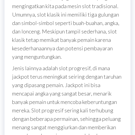
mengingatkan kita pada mesin slot tradisional.
Umumnya, slot klasik ini memiliki tiga gulungan
dan simbol-simbol seperti buah-buahan, angka,
dan lonceng. Meskipun tampil sederhana, slot
klasik tetap memikat banyak pemain karena
kesederhanaannya dan potensi pembayaran
yang menguntungkan.
Jenis lainnya adalah slot progresif, di mana
jackpot terus meningkat seiring dengan taruhan
yang dipasang pemain. Jackpot ini bisa
mencapai angka yang sangat besar, menarik
banyak pemain untuk mencoba keberuntungan
mereka. Slot progresif sering kali terhubung
dengan beberapa permainan, sehingga peluang
menang sangat menggiurkan dan memberikan