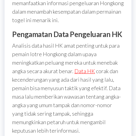
memanfaatkan informasi pengeluaran Hongkong
dalam menambah kesempatan dalam permainan
togel ini menarik ini.
Pengamatan Data Pengeluaran HK
Analisis data hasil HK amat penting untuk para
pemain lotre Hongkong dalam upaya
meningkatkan peluang mereka untuk menebak
angka secara akurat benar.
Data HK
corak dan
kecenderungan yang ada dari hasil yang lalu,
pemain bisa menyusun taktik yang efektif. Data
masa lalu memberikan wawasan tentang angka-
angka yang umum tampak dan nomor-nomor
yang tidak sering tampak, sehingga
memungkinkan petaruh untuk mengambil
keputusan lebih terinformasi.