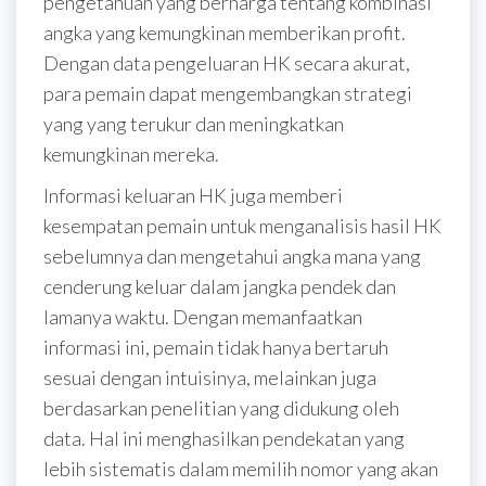
pengetahuan yang berharga tentang kombinasi
angka yang kemungkinan memberikan profit.
Dengan data pengeluaran HK secara akurat,
para pemain dapat mengembangkan strategi
yang yang terukur dan meningkatkan
kemungkinan mereka.
Informasi keluaran HK juga memberi
kesempatan pemain untuk menganalisis hasil HK
sebelumnya dan mengetahui angka mana yang
cenderung keluar dalam jangka pendek dan
lamanya waktu. Dengan memanfaatkan
informasi ini, pemain tidak hanya bertaruh
sesuai dengan intuisinya, melainkan juga
berdasarkan penelitian yang didukung oleh
data. Hal ini menghasilkan pendekatan yang
lebih sistematis dalam memilih nomor yang akan