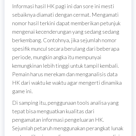
Informasi hasil HK pagi ini dan sore ini mesti
sebaiknya diamati dengan cermat. Mengamati
nomor hasil terkini dapat memberikan petunjuk
mengenai kecenderungan yang sedang sedang
berkembang. Contohnya, jika sejumlah nomor
spesifik muncul secara berulang dari beberapa
periode, mungkin angka itu mempunyai
kemungkinan lebih tinggi untuk tampil kembali.
Pemain harus merekam dan menganalisis data
HK dari waktu ke waktu agar mengerti dinamika
game ini.
Di samping itu, penggunaan tools analisa yang
tepat bisa menguatkan kualitas dari
pengamatan informasi pengeluaran HK.
Sejumlah petaruh menggunakan perangkat lunak