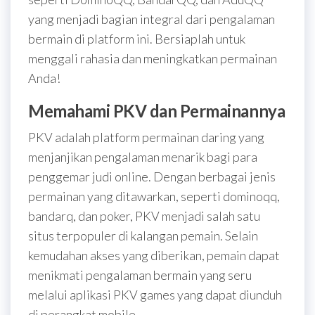
yang menjadi bagian integral dari pengalaman
bermain di platform ini. Bersiaplah untuk
menggali rahasia dan meningkatkan permainan
Anda!
Memahami PKV dan Permainannya
PKV adalah platform permainan daring yang
menjanjikan pengalaman menarik bagi para
penggemar judi online. Dengan berbagai jenis
permainan yang ditawarkan, seperti dominoqq,
bandarq, dan poker, PKV menjadi salah satu
situs terpopuler di kalangan pemain. Selain
kemudahan akses yang diberikan, pemain dapat
menikmati pengalaman bermain yang seru
melalui aplikasi PKV games yang dapat diunduh
di perangkat mobile.