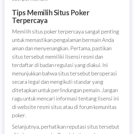
Tips Memilih Situs Poker
Terpercaya
Memilih situs poker terpercaya sangat penting
untuk memastikan pengalaman bermain Anda
aman dan menyenangkan. Pertama, pastikan
situs tersebut memiliki lisensi resmi dan
terdaftar di badan regulasi yang diakui. Ini
menunjukkan bahwa situs tersebut beroperasi
secara legal dan mengikuti standar yang
ditetapkan untuk perlindungan pemain. Jangan
ragu untuk mencari informasi tentang lisensi ini
di website resmi situs atau di forum komunitas
poker.
Selanjutnya, perhatikan reputasi situs tersebut