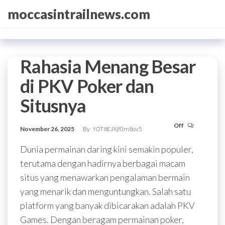
Skip
moccasintrailnews.com
to
the
content
Rahasia Menang Besar
di PKV Poker dan
Situsnya
Off
November 26, 2025
By
fOT8EJXjf0m8ov5
Dunia permainan daring kini semakin populer,
terutama dengan hadirnya berbagai macam
situs yang menawarkan pengalaman bermain
yang menarik dan menguntungkan. Salah satu
platform yang banyak dibicarakan adalah PKV
Games. Dengan beragam permainan poker,