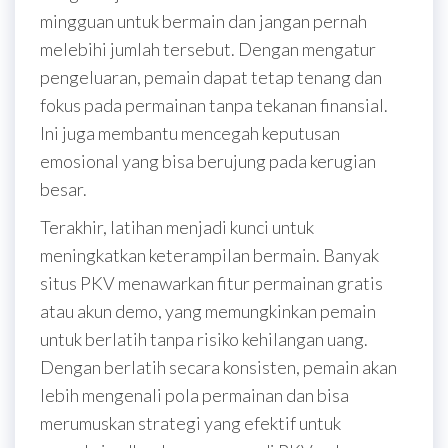
mingguan untuk bermain dan jangan pernah
melebihi jumlah tersebut. Dengan mengatur
pengeluaran, pemain dapat tetap tenang dan
fokus pada permainan tanpa tekanan finansial.
Ini juga membantu mencegah keputusan
emosional yang bisa berujung pada kerugian
besar.
Terakhir, latihan menjadi kunci untuk
meningkatkan keterampilan bermain. Banyak
situs PKV menawarkan fitur permainan gratis
atau akun demo, yang memungkinkan pemain
untuk berlatih tanpa risiko kehilangan uang.
Dengan berlatih secara konsisten, pemain akan
lebih mengenali pola permainan dan bisa
merumuskan strategi yang efektif untuk