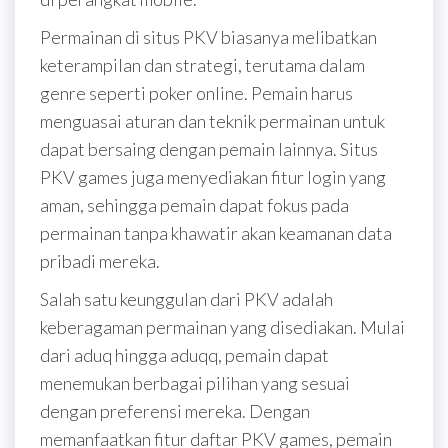
Permainan di situs PKV biasanya melibatkan
keterampilan dan strategi, terutama dalam
genre seperti poker online. Pemain harus
menguasai aturan dan teknik permainan untuk
dapat bersaing dengan pemain lainnya. Situs
PKV games juga menyediakan fitur login yang
aman, sehingga pemain dapat fokus pada
permainan tanpa khawatir akan keamanan data
pribadi mereka.
Salah satu keunggulan dari PKV adalah
keberagaman permainan yang disediakan. Mulai
dari aduq hingga aduqq, pemain dapat
menemukan berbagai pilihan yang sesuai
dengan preferensi mereka. Dengan
memanfaatkan fitur daftar PKV games, pemain