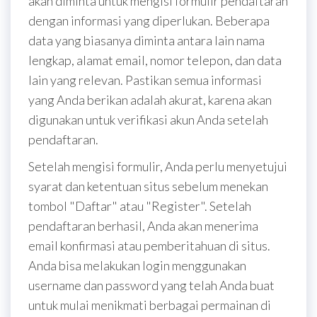
akan diminta untuk mengisi formulir pendaftaran
dengan informasi yang diperlukan. Beberapa
data yang biasanya diminta antara lain nama
lengkap, alamat email, nomor telepon, dan data
lain yang relevan. Pastikan semua informasi
yang Anda berikan adalah akurat, karena akan
digunakan untuk verifikasi akun Anda setelah
pendaftaran.
Setelah mengisi formulir, Anda perlu menyetujui
syarat dan ketentuan situs sebelum menekan
tombol "Daftar" atau "Register". Setelah
pendaftaran berhasil, Anda akan menerima
email konfirmasi atau pemberitahuan di situs.
Anda bisa melakukan login menggunakan
username dan password yang telah Anda buat
untuk mulai menikmati berbagai permainan di