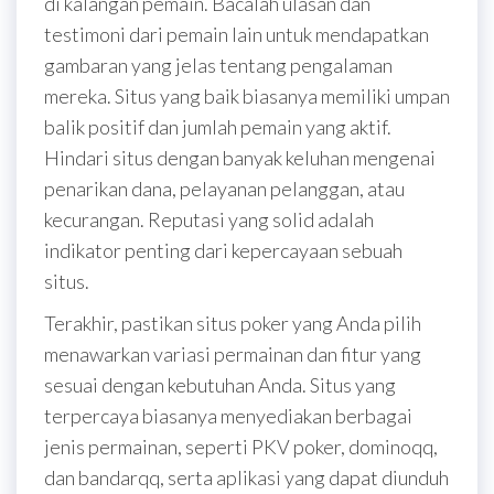
di kalangan pemain. Bacalah ulasan dan
testimoni dari pemain lain untuk mendapatkan
gambaran yang jelas tentang pengalaman
mereka. Situs yang baik biasanya memiliki umpan
balik positif dan jumlah pemain yang aktif.
Hindari situs dengan banyak keluhan mengenai
penarikan dana, pelayanan pelanggan, atau
kecurangan. Reputasi yang solid adalah
indikator penting dari kepercayaan sebuah
situs.
Terakhir, pastikan situs poker yang Anda pilih
menawarkan variasi permainan dan fitur yang
sesuai dengan kebutuhan Anda. Situs yang
terpercaya biasanya menyediakan berbagai
jenis permainan, seperti PKV poker, dominoqq,
dan bandarqq, serta aplikasi yang dapat diunduh