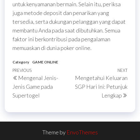
untuk kenyamanan bermain. Selain itu, periksa
juga metode deposit dan penarikan yang
tersedia, serta dukungan pelanggan yang dapat
membantu Anda pada saat dibutuhkan. Semua
faktor ini berkontribusi pada pengalaman
memuaskan di dunia poker online.
Category
GAME ONLINE
Post
Previous
PREVIOUS
NEXT
Next
Mengenal Jenis-
Mengetahui Keluaran
navigation
Post
Post
Jenis Game pada
SGP Hari Ini: Petunjuk
Supertogel
Lengkap
Theme by
EnvoThemes