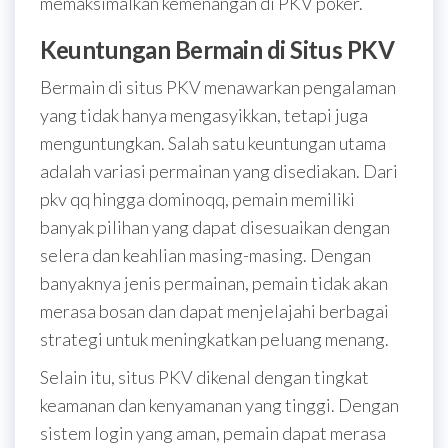
memaksimalkan kemenangan di PKV poker.
Keuntungan Bermain di Situs PKV
Bermain di situs PKV menawarkan pengalaman
yang tidak hanya mengasyikkan, tetapi juga
menguntungkan. Salah satu keuntungan utama
adalah variasi permainan yang disediakan. Dari
pkv qq hingga dominoqq, pemain memiliki
banyak pilihan yang dapat disesuaikan dengan
selera dan keahlian masing-masing. Dengan
banyaknya jenis permainan, pemain tidak akan
merasa bosan dan dapat menjelajahi berbagai
strategi untuk meningkatkan peluang menang.
Selain itu, situs PKV dikenal dengan tingkat
keamanan dan kenyamanan yang tinggi. Dengan
sistem login yang aman, pemain dapat merasa