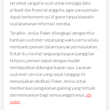
tersebut sangat krusial untuk menjaga data
pribadi dan financial anggota, agar para pemain
dapat berkonsentrasi di game tanpa khawatir
soal keamanan informasi mereka.
Terakhir, Jenius Poker dilengkapi dengan fitur
bantuan customer sepanjang waktu serta selalu
membantu pemain dalam banyak permasalahan.
Entah itu via chat langsung maupun panggilan
telepon, pemain dapat dengan mudah
mendapatkan dukungan kapan saja. Layanan
customer service yang cepat tanggap ini
menunjukkan dedikasi Poker Jenius untuk
memberikan pengalaman gaming yang terbaik
dan memuaskan bagi semua anggotanya.
idn
poker