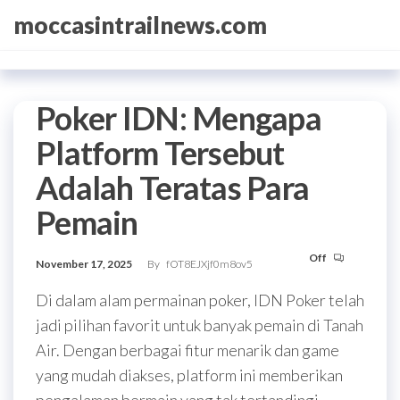
Skip
moccasintrailnews.com
to
the
content
Poker IDN: Mengapa
Platform Tersebut
Adalah Teratas Para
Pemain
Off
November 17, 2025
By
fOT8EJXjf0m8ov5
Di dalam alam permainan poker, IDN Poker telah
jadi pilihan favorit untuk banyak pemain di Tanah
Air. Dengan berbagai fitur menarik dan game
yang mudah diakses, platform ini memberikan