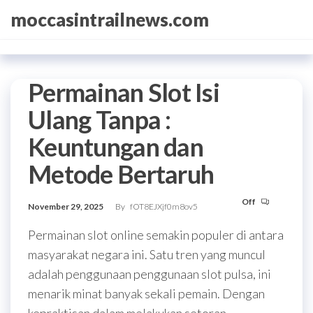
Skip
moccasintrailnews.com
to
the
content
Permainan Slot Isi
Ulang Tanpa :
Keuntungan dan
Metode Bertaruh
Off
November 29, 2025
By
fOT8EJXjf0m8ov5
Permainan slot online semakin populer di antara
masyarakat negara ini. Satu tren yang muncul
adalah penggunaan penggunaan slot pulsa, ini
menarik minat banyak sekali pemain. Dengan