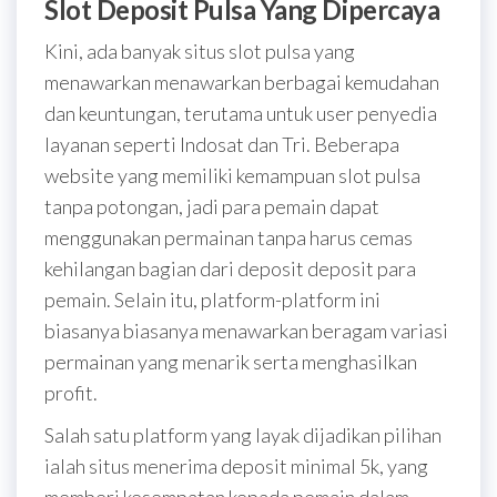
Slot Deposit Pulsa Yang Dipercaya
Kini, ada banyak situs slot pulsa yang
menawarkan menawarkan berbagai kemudahan
dan keuntungan, terutama untuk user penyedia
layanan seperti Indosat dan Tri. Beberapa
website yang memiliki kemampuan slot pulsa
tanpa potongan, jadi para pemain dapat
menggunakan permainan tanpa harus cemas
kehilangan bagian dari deposit deposit para
pemain. Selain itu, platform-platform ini
biasanya biasanya menawarkan beragam variasi
permainan yang menarik serta menghasilkan
profit.
Salah satu platform yang layak dijadikan pilihan
ialah situs menerima deposit minimal 5k, yang