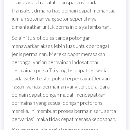
utama adalah adalah transparansi pada
transaksi, di mana tiap pemain dapat memantau
jumlah setoran yang setor sepenuhnya
dimanfaatkan untuk bermain biaya tambahan .
Selain itu slot pulsa tanpa potongan
menawarkan akses lebih luas untuk berbagai
jenis permainan. Mereka dapat merasakan
berbagai varian permainan Indosat atau
permainan pulsa Tri yang terdapat tersedia
pada website slot pulsa terpercaya. Dengan
ragam variasi permainan yang tersedia, para
pemain dapat dengan mudah mendapatkan
permainan yang sesuai dengan preferensi
mereka. Ini membuat proses bermain seru serta
bervariasi, maka tidak cepat merasa kebosanan.