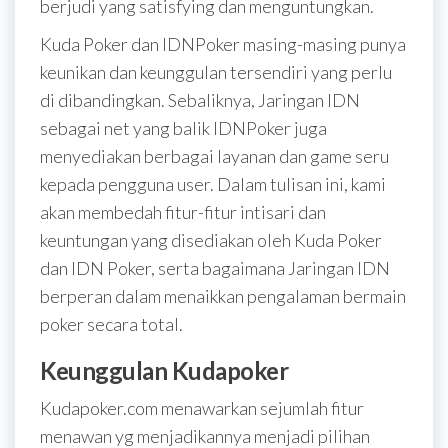
berjudi yang satisfying dan menguntungkan.
Kuda Poker dan IDNPoker masing-masing punya
keunikan dan keunggulan tersendiri yang perlu
di dibandingkan. Sebaliknya, Jaringan IDN
sebagai net yang balik IDNPoker juga
menyediakan berbagai layanan dan game seru
kepada pengguna user. Dalam tulisan ini, kami
akan membedah fitur-fitur intisari dan
keuntungan yang disediakan oleh Kuda Poker
dan IDN Poker, serta bagaimana Jaringan IDN
berperan dalam menaikkan pengalaman bermain
poker secara total.
Keunggulan Kudapoker
Kudapoker.com menawarkan sejumlah fitur
menawan yg menjadikannya menjadi pilihan