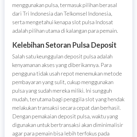
menggunakan pulsa, termasuk pilihan berasal
dari Tri Indonesia dan Telkomsel Indonesia,
serta mengetahui kenapa slot pulsa Indosat
adalah pilihan utama di kalangan para pemain.
Kelebihan Setoran Pulsa Deposit
Salah satu keunggulan deposit pulsa adalah
kenyamanan akses yang diberikannya. Para
pengguna tidak usah repot menemukan metode
pembayaran yang sulit, cukup menggunakan
pulsa yang sudah mereka miliki. Ini sungguh
mudah, terutama bagi penggila slot yang hendak
melakukan transaksi secara cepat dan berhasil.
Dengan pemakaian deposit pulsa, waktu yang
digunakan untuk bertransaksi akan diminimalisir
agar para pemain bisa lebih terfokus pada