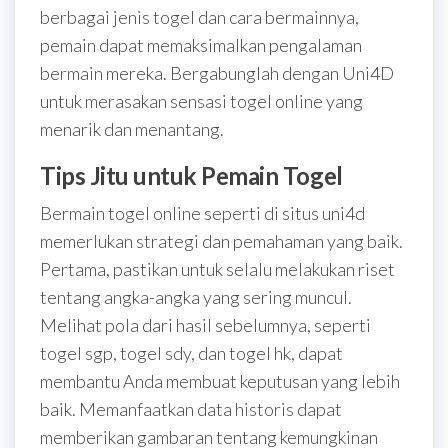
berbagai jenis togel dan cara bermainnya,
pemain dapat memaksimalkan pengalaman
bermain mereka. Bergabunglah dengan Uni4D
untuk merasakan sensasi togel online yang
menarik dan menantang.
Tips Jitu untuk Pemain Togel
Bermain togel online seperti di situs uni4d
memerlukan strategi dan pemahaman yang baik.
Pertama, pastikan untuk selalu melakukan riset
tentang angka-angka yang sering muncul.
Melihat pola dari hasil sebelumnya, seperti
togel sgp, togel sdy, dan togel hk, dapat
membantu Anda membuat keputusan yang lebih
baik. Memanfaatkan data historis dapat
memberikan gambaran tentang kemungkinan