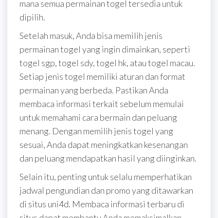
mana semua permainan togel tersedia untuk
dipilih.
Setelah masuk, Anda bisa memilih jenis
permainan togel yang ingin dimainkan, seperti
togel sgp, togel sdy, togel hk, atau togel macau.
Setiap jenis togel memiliki aturan dan format
permainan yang berbeda. Pastikan Anda
membaca informasi terkait sebelum memulai
untuk memahami cara bermain dan peluang
menang. Dengan memilih jenis togel yang
sesuai, Anda dapat meningkatkan kesenangan
dan peluang mendapatkan hasil yang diinginkan.
Selain itu, penting untuk selalu memperhatikan
jadwal pengundian dan promo yang ditawarkan
di situs uni4d. Membaca informasi terbaru di
situs dapat membantu Anda memaksimalkan