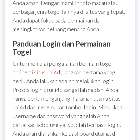
Anda aman. Dengan memilih toto macau atau
berbagai jenis togel lainnya di situs yang tepat,
Anda dapat fokus pada permainan dan
meningkatkan peluang menang Anda.
Panduan Login dan Permainan
Togel
Untuk memulai pengalaman bermain togel
online di
situs uni4d
, langkah pertama yang
perlu Anda lakukan adalah melakukan login.
Proses login di uni4d sangatlah mudah. Anda
hanya perlu mengunjungi halaman utama situs
uni4d dan menemukan tombol login. Masukkan
username dan password yang telah Anda
daftarkan sebelumnya. Setelah berhasil login,
Anda akan diarahkan ke dashboard utama, di