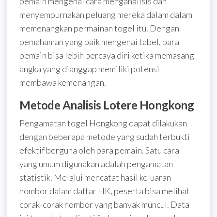
pemain mengenai cara menganalisis dan
menyempurnakan peluang mereka dalam dalam
memenangkan permainan togel itu. Dengan
pemahaman yang baik mengenai tabel, para
pemain bisa lebih percaya diri ketika memasang
angka yang dianggap memiliki potensi
membawa kemenangan.
Metode Analisis Lotere Hongkong
Pengamatan togel Hongkong dapat dilakukan
dengan beberapa metode yang sudah terbukti
efektif berguna oleh para pemain. Satu cara
yang umum digunakan adalah pengamatan
statistik. Melalui mencatat hasil keluaran
nombor dalam daftar HK, peserta bisa melihat
corak-corak nombor yang banyak muncul. Data