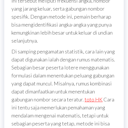
ini tersebut meliputi frekuensi angka, nombor
yang jarang keluar, serta gabungan nombor
spesifik. Dengan metode ini, pemain berharap
bisa mengidentifikasi angka-angka yang punya
kemungkinan lebih besar untuk keluar di undian
selanjutnya.
Di samping pengamatan statistik, cara lain yang
dapat digunakan ialah dengan rumus matematis.
Sebagian besar peserta lotere menggunakan
formulasi dalam menentukan peluang gabungan
yang dapat muncul. Misalnya, rumus kombinasi
dapat dimanfaatkan untuk menentukan
gabungan nombor secara teratur.
toto HK
Cara
ini tentu saja memerlukan pemahaman yang
mendalam mengenai matematis, tetapi untuk
sebagian peserta yang tetap, metode ini bisa