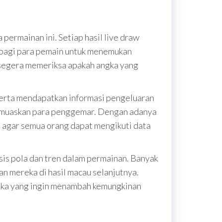
permainan ini. Setiap hasil live draw
 bagi para pemain untuk menemukan
 segera memeriksa apakah angka yang
eserta mendapatkan informasi pengeluaran
memuaskan para penggemar. Dengan adanya
, agar semua orang dapat mengikuti data
sis pola dan tren dalam permainan. Banyak
n mereka di hasil macau selanjutnya.
reka yang ingin menambah kemungkinan