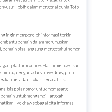
enyusuri lebih dalam mengenai dunia Toto
ang ingin memperoleh informasi terkini
ng membantu pemain dalam merumuskan
ni, pemain bisa langsung mengetahui nomor
ragam platform online. Hal ini memberikan
ain itu, dengan adanya live draw, para
kan berada di lokasi secara fisik.
ganalisis pola nomor untuk memasang
ra pemain untuk mengambil langkah
atikan live draw sebagai cita informasi