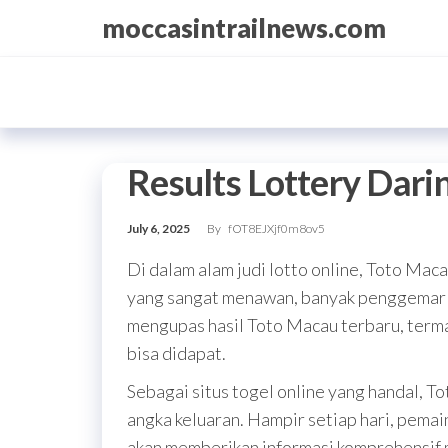
Skip
moccasintrailnews.com
to
the
content
Results Lottery Dari
July 6, 2025
By
fOT8EJXjf0m8ov5
Di dalam alam judi lotto online, Toto Mac
yang sangat menawan, banyak penggemar ya
mengupas hasil Toto Macau terbaru, terma
bisa didapat.
Sebagai situs togel online yang handal, 
angka keluaran. Hampir setiap hari, pemain
akan memberikan informasi komprehensif m