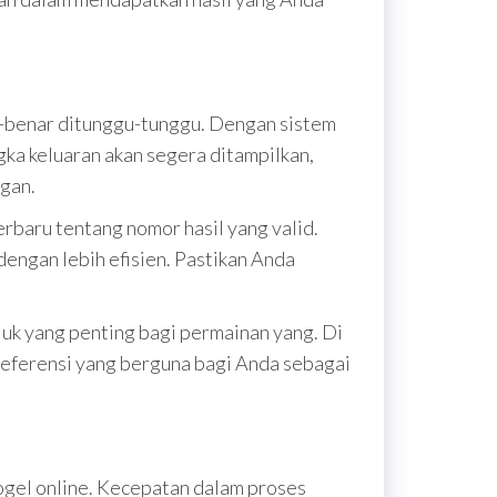
r-benar ditunggu-tunggu. Dengan sistem
ngka keluaran akan segera ditampilkan,
gan.
erbaru tentang nomor hasil yang valid.
dengan lebih efisien. Pastikan Anda
njuk yang penting bagi permainan yang. Di
 referensi yang berguna bagi Anda sebagai
ogel online. Kecepatan dalam proses